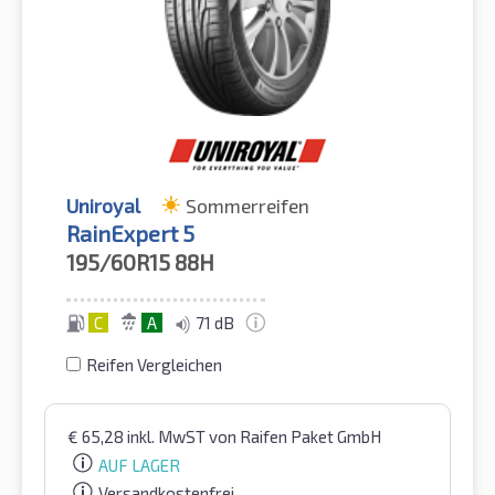
Uniroyal
Sommerreifen
RainExpert 5
195/60R15
88H
C
A
71 dB
Reifen Vergleichen
€
65,28
inkl. MwST
von Raifen Paket GmbH
AUF LAGER
Versandkostenfrei