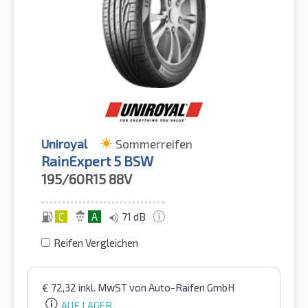
Uniroyal
Sommerreifen
RainExpert 5 BSW
195/60R15
88V
C
A
71 dB
Reifen Vergleichen
€
72,32
inkl. MwST
von Auto-Raifen GmbH
AUF LAGER