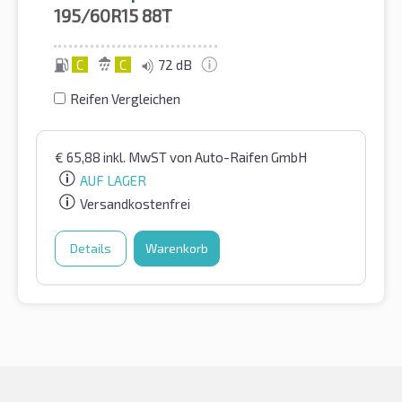
195/60R15
88T
C
C
72 dB
Reifen Vergleichen
€
65,88
inkl. MwST
von Auto-Raifen GmbH
AUF LAGER
Versandkostenfrei
Details
Warenkorb