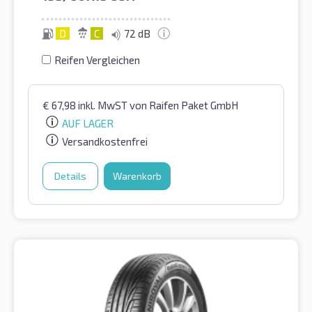
D
C
72 dB
Reifen Vergleichen
€
67,98
inkl. MwST
von Raifen Paket GmbH
AUF LAGER
Versandkostenfrei
Details
Warenkorb