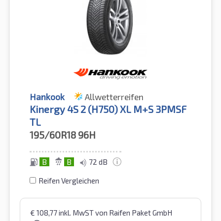
Hankook
Allwetterreifen
Kinergy 4S 2 (H750) XL M+S 3PMSF
TL
195/60R18
96H
B
B
72 dB
Reifen Vergleichen
€
108,77
inkl. MwST
von Raifen Paket GmbH