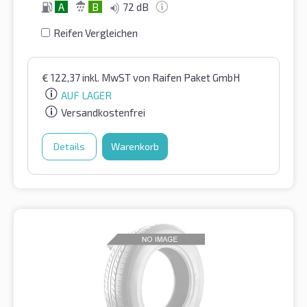
A
B
72 dB
Reifen Vergleichen
€
122,37
inkl. MwST
von Raifen Paket GmbH
AUF LAGER
Versandkostenfrei
Details
Warenkorb