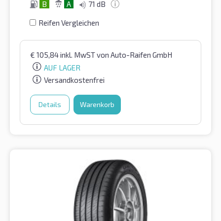
B
A
71 dB
Reifen Vergleichen
€
105,84
inkl. MwST
von Auto-Raifen GmbH
AUF LAGER
Versandkostenfrei
Details
Warenkorb