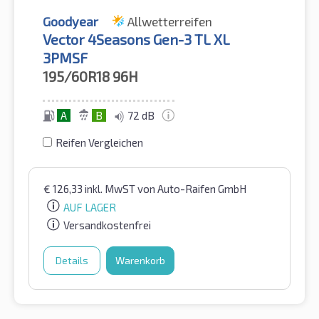
Goodyear
Allwetterreifen
Vector 4Seasons Gen-3 TL XL
3PMSF
195/60R18
96H
A
B
72 dB
Reifen Vergleichen
€
126,33
inkl. MwST
von Auto-Raifen GmbH
AUF LAGER
Versandkostenfrei
Details
Warenkorb