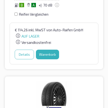
B
A
70 dB
Reifen Vergleichen
€
114,26
inkl. MwST
von Auto-Raifen GmbH
AUF LAGER
Versandkostenfrei
Details
Warenkorb