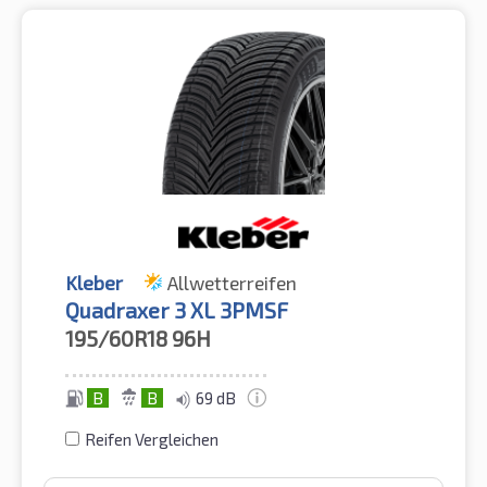
Kleber
Allwetterreifen
Quadraxer 3 XL 3PMSF
195/60R18
96H
B
B
69 dB
Reifen Vergleichen