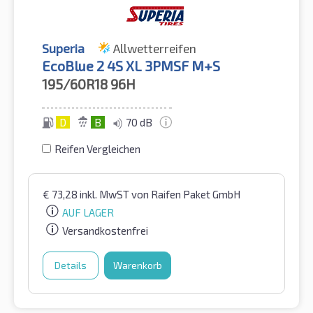
Superia
Allwetterreifen
EcoBlue 2 4S XL 3PMSF M+S
195/60R18
96H
D
B
70 dB
Reifen Vergleichen
€
73,28
inkl. MwST
von Raifen Paket GmbH
AUF LAGER
Versandkostenfrei
Details
Warenkorb