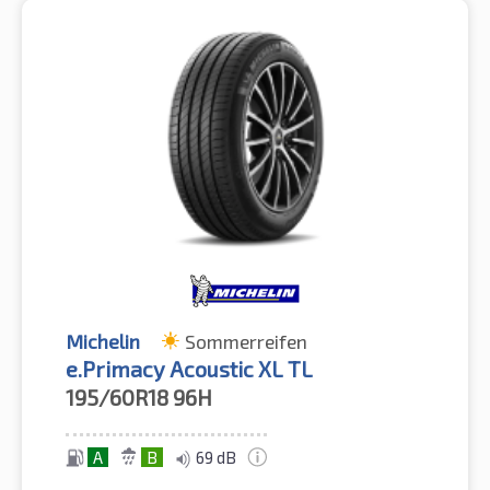
Michelin
Sommerreifen
e.Primacy Acoustic XL TL
195/60R18
96H
A
B
69 dB