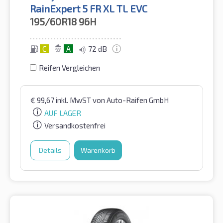
RainExpert 5 FR XL TL EVC
195/60R18
96H
C
A
72 dB
Reifen Vergleichen
€
99,67
inkl. MwST
von Auto-Raifen GmbH
AUF LAGER
Versandkostenfrei
Details
Warenkorb