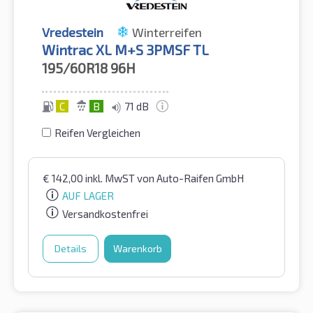
Vredestein
Winterreifen
Wintrac XL M+S 3PMSF TL
195/60R18
96H
C
B
71 dB
Reifen Vergleichen
€
142,00
inkl. MwST
von Auto-Raifen GmbH
AUF LAGER
Versandkostenfrei
Details
Warenkorb