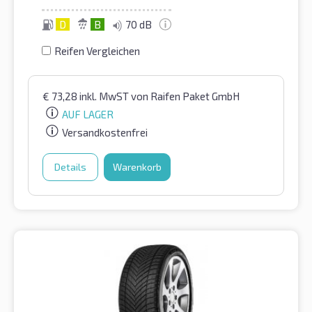
D
B
70 dB
Reifen Vergleichen
€
73,28
inkl. MwST
von Raifen Paket GmbH
AUF LAGER
Versandkostenfrei
Details
Warenkorb