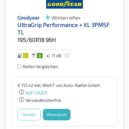
Goodyear
Winterreifen
UltraGrip Performance + XL 3PMSF
TL
195/60R18
96H
C
B
71 dB
Reifen Vergleichen
€
151,42
inkl. MwST
von Auto-Raifen GmbH
AUF LAGER
Versandkostenfrei
Details
Warenkorb