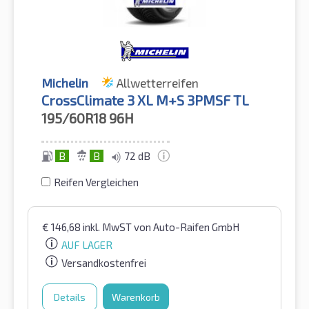
Michelin
Allwetterreifen
CrossClimate 3 XL M+S 3PMSF TL
195/60R18
96H
B
B
72 dB
Reifen Vergleichen
€
146,68
inkl. MwST
von Auto-Raifen GmbH
AUF LAGER
Versandkostenfrei
Details
Warenkorb