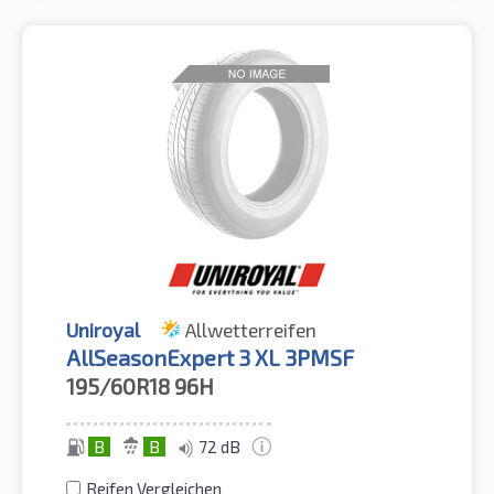
Uniroyal
Allwetterreifen
AllSeasonExpert 3 XL 3PMSF
195/60R18
96H
B
B
72 dB
Reifen Vergleichen