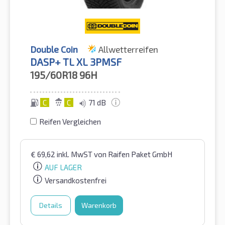
Double Coin
Allwetterreifen
DASP+ TL XL 3PMSF
195/60R18
96H
C
C
71 dB
Reifen Vergleichen
€
69,62
inkl. MwST
von Raifen Paket GmbH
AUF LAGER
Versandkostenfrei
Details
Warenkorb