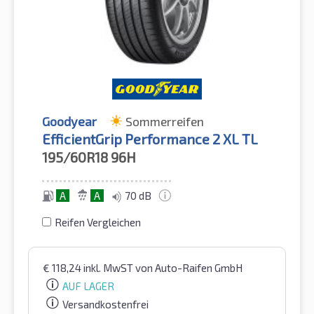
Goodyear
Sommerreifen
EfficientGrip Performance 2 XL TL
195/60R18
96H
A
A
70 dB
Reifen Vergleichen
€
118,24
inkl. MwST
von Auto-Raifen GmbH
AUF LAGER
Versandkostenfrei