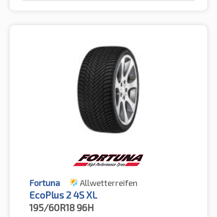
Fortuna
Allwetterreifen
EcoPlus 2 4S XL
195/60R18
96H