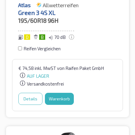
Atlas
Allwetterreifen
Green 3 4S XL
195/60R18
96H
D
B
70 dB
Reifen Vergleichen
€
74,58
inkl. MwST
von Raifen Paket GmbH
AUF LAGER
Versandkostenfrei
Details
Warenkorb