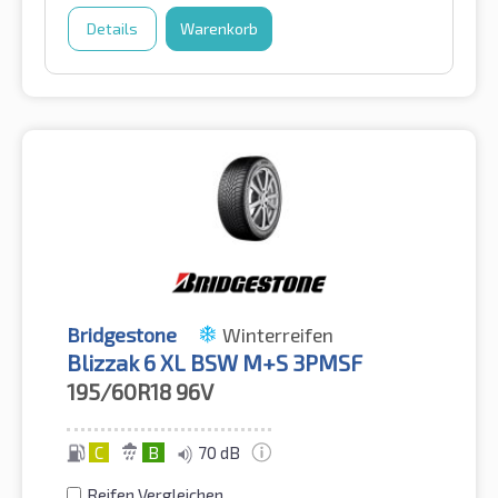
Details
Warenkorb
Bridgestone
Winterreifen
Blizzak 6 XL BSW M+S 3PMSF
195/60R18
96V
C
B
70 dB
Reifen Vergleichen