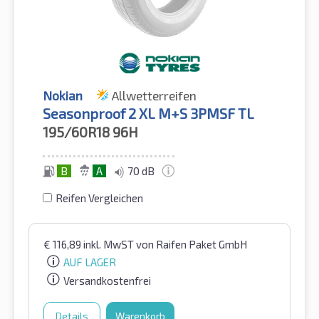
Nokian
Allwetterreifen
Seasonproof 2 XL M+S 3PMSF TL
195/60R18
96H
B
A
70 dB
Reifen Vergleichen
€
116,89
inkl. MwST
von Raifen Paket GmbH
AUF LAGER
Versandkostenfrei
Details
Warenkorb