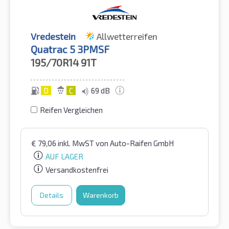
Vredestein
Allwetterreifen
Quatrac 5 3PMSF
195/70R14
91T
D
C
69 dB
Reifen Vergleichen
€
79,06
inkl. MwST
von Auto-Raifen GmbH
AUF LAGER
Versandkostenfrei
Details
Warenkorb