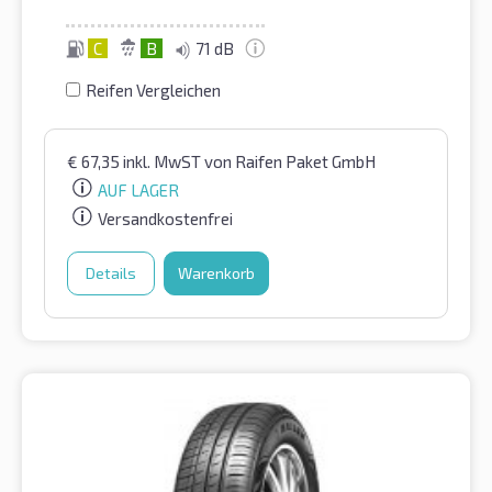
C
B
71 dB
Reifen Vergleichen
€
67,35
inkl. MwST
von Raifen Paket GmbH
AUF LAGER
Versandkostenfrei
Details
Warenkorb