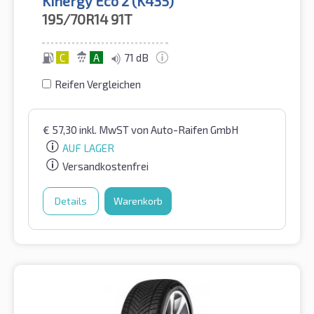
Kinergy Eco 2 (K435)
195/70R14
91T
C
A
71 dB
Reifen Vergleichen
€
57,30
inkl. MwST
von Auto-Raifen GmbH
AUF LAGER
Versandkostenfrei
Details
Warenkorb