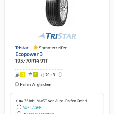
Tristar
Sommerreifen
Ecopower 3
195/70R14
91T
D
C
70 dB
Reifen Vergleichen
€
44,26
inkl. MwST
von Auto-Raifen GmbH
AUF LAGER
Versandkostenfrei