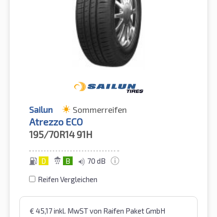
Sailun
Sommerreifen
Atrezzo ECO
195/70R14
91H
D
B
70 dB
Reifen Vergleichen
€
45,17
inkl. MwST
von Raifen Paket GmbH