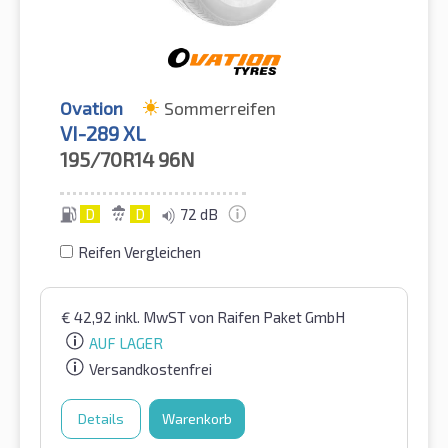
Ovation
Sommerreifen
VI-289 XL
195/70R14
96N
D
D
72 dB
Reifen Vergleichen
€
42,92
inkl. MwST
von Raifen Paket GmbH
AUF LAGER
Versandkostenfrei
Details
Warenkorb