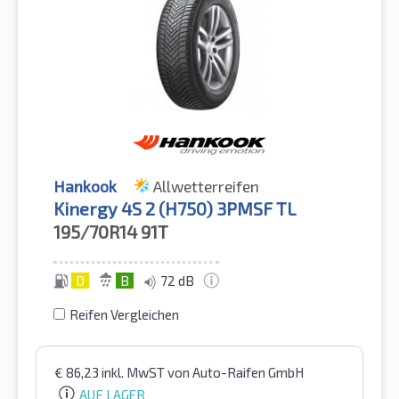
Hankook
Allwetterreifen
Kinergy 4S 2 (H750) 3PMSF TL
195/70R14
91T
D
B
72 dB
Reifen Vergleichen
€
86,23
inkl. MwST
von Auto-Raifen GmbH
AUF LAGER