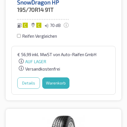
SnowDragon HP
195/70R14
91T
C
C
70 dB
Reifen Vergleichen
€
56,99
inkl. MwST
von Auto-Raifen GmbH
AUF LAGER
Versandkostenfrei
Details
Warenkorb