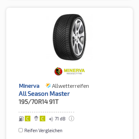
Minerva
Allwetterreifen
All Season Master
195/70R14
91T
C
C
71 dB
Reifen Vergleichen