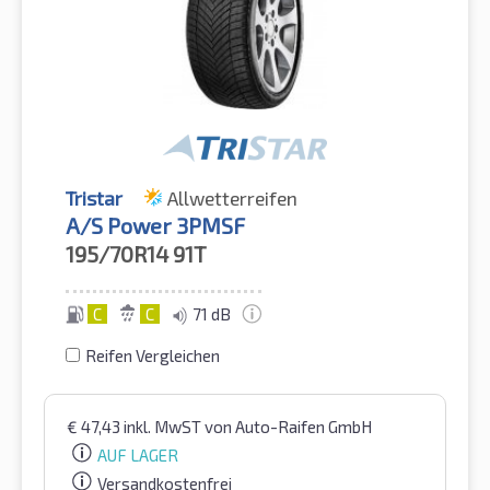
Tristar
Allwetterreifen
A/S Power 3PMSF
195/70R14
91T
C
C
71 dB
Reifen Vergleichen
€
47,43
inkl. MwST
von Auto-Raifen GmbH
AUF LAGER
Versandkostenfrei