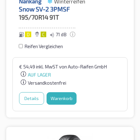
Nankang
Winterreifen
Snow SV-2 3PMSF
195/70R14
91T
D
C
71 dB
Reifen Vergleichen
€
54,49
inkl. MwST
von Auto-Raifen GmbH
AUF LAGER
Versandkostenfrei
Details
Warenkorb