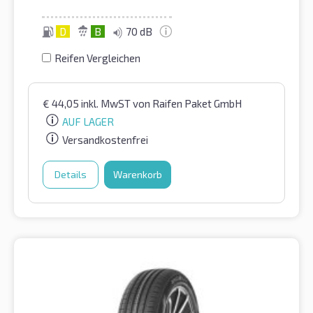
D
B
70 dB
Reifen Vergleichen
€
44,05
inkl. MwST
von Raifen Paket GmbH
AUF LAGER
Versandkostenfrei
Details
Warenkorb