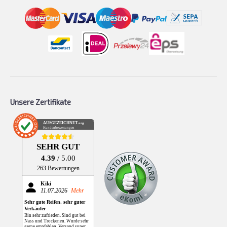
Unsere Zertifikate
AUSGEZEICHNET
.org
Kundenbewertungen
SEHR GUT
4.39
/ 5.00
263 Bewertungen
Kiki
11.07.2026
Mehr
Sehr gute Reifen, sehr guter
Verkäufer
Bin sehr zufrieden. Sind gut bei
Nass und Trockenen. Wurde sehr
gerne empfehlen. Versand super