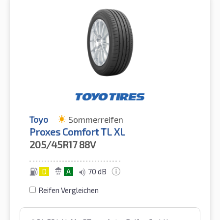
Toyo
Sommerreifen
Proxes Comfort TL XL
205/45R17
88V
D
A
70 dB
Reifen Vergleichen