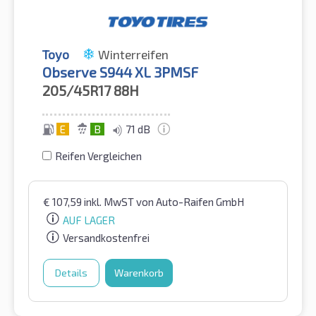
Toyo
Winterreifen
Observe S944 XL 3PMSF
205/45R17
88H
E
B
71 dB
Reifen Vergleichen
€
107,59
inkl. MwST
von Auto-Raifen GmbH
AUF LAGER
Versandkostenfrei
Details
Warenkorb