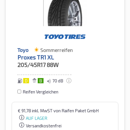
Toyo
Sommerreifen
Proxes TR1 XL
205/45R17
88W
D
B
70 dB
Reifen Vergleichen
€
91,78
inkl. MwST
von Raifen Paket GmbH
AUF LAGER
Versandkostenfrei