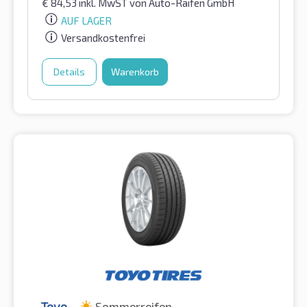
€
84,53
inkl. MwST
von Auto-Raifen GmbH
AUF LAGER
Versandkostenfrei
Details
Warenkorb
Toyo
Sommerreifen