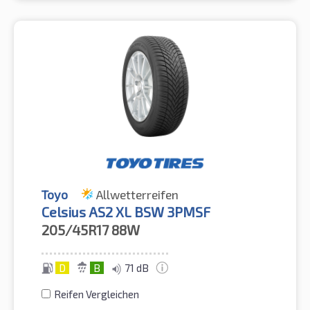
Toyo
Allwetterreifen
Celsius AS2 XL BSW 3PMSF
205/45R17
88W
D
B
71 dB
Reifen Vergleichen