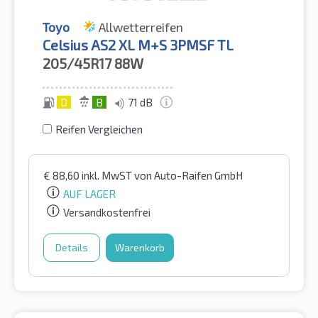
Toyo
Allwetterreifen
Celsius AS2 XL M+S 3PMSF TL
205/45R17
88W
D
B
71 dB
Reifen Vergleichen
€
88,60
inkl. MwST
von Auto-Raifen GmbH
AUF LAGER
Versandkostenfrei
Details
Warenkorb