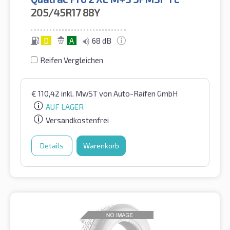
205/45R17
88Y
D
A
68 dB
Reifen Vergleichen
€
110,42
inkl. MwST
von Auto-Raifen GmbH
AUF LAGER
Versandkostenfrei
Details
Warenkorb