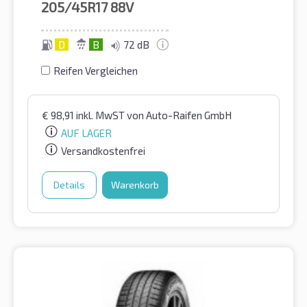
205/45R17
88V
D
B
72 dB
Reifen Vergleichen
€
98,91
inkl. MwST
von Auto-Raifen GmbH
AUF LAGER
Versandkostenfrei
Details
Warenkorb