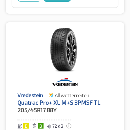
Vredestein
Allwetterreifen
Quatrac Pro+ XL M+S 3PMSF TL
205/45R17
88Y
D
B
72 dB