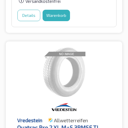
Versandkostenfrei
Details
Warenkorb
Vredestein
Allwetterreifen
Quatrac Pro 2 XL M+S 3PMSF TL