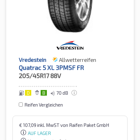
Vredestein
Allwetterreifen
Quatrac 5 XL 3PMSF FR
205/45R17
88V
D
B
70 dB
Reifen Vergleichen
€
107,09
inkl. MwST
von Raifen Paket GmbH
AUF LAGER