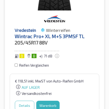
Vredestein
Winterreifen
Wintrac Pro+ XL M+S 3PMSF TL
205/45R17
88V
D
B
71 dB
Reifen Vergleichen
€
118,51
inkl. MwST
von Auto-Raifen GmbH
AUF LAGER
Versandkostenfrei
Details
Warenkorb