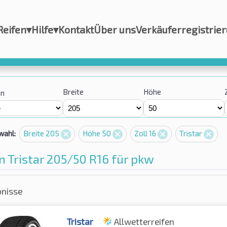
Reifen
▾
Hilfe
▾
Kontakt
Über uns
Verkäuferregistrie
Breite
Höhe
on
wahl:
Breite 205
Höhe 50
Zoll 16
Tristar
n Tristar 205/50 R16 für pkw
bnisse
Tristar
Allwetterreifen