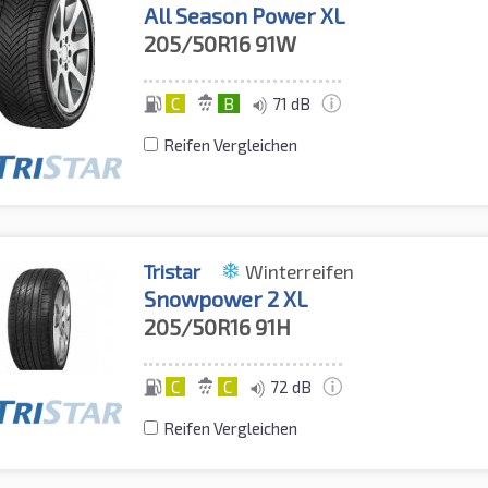
All Season Power XL
205/50R16
91W
C
B
71 dB
Reifen Vergleichen
Tristar
Winterreifen
Snowpower 2 XL
205/50R16
91H
C
C
72 dB
Reifen Vergleichen