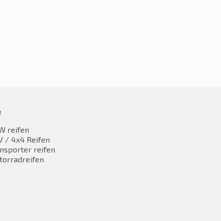
e
W reifen
 / 4x4 Reifen
nsporter reifen
torradreifen