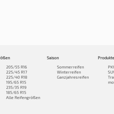
rößen
Saison
Produkt
205/55 R16
Sommerreifen
PK
225/45 R17
Winterreifen
SUV
225/40 R18
Ganzjahresreifen
Tra
195/65 R15
mo
235/35 R19
185/65 R15
Alle Reifengrößen