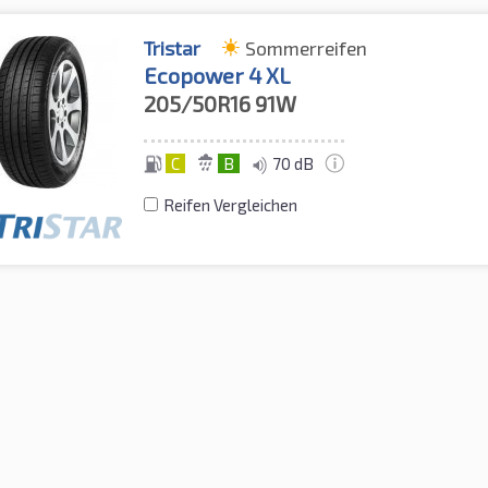
Tristar
Sommerreifen
Ecopower 4 XL
205/50R16
91W
C
B
70 dB
Reifen Vergleichen