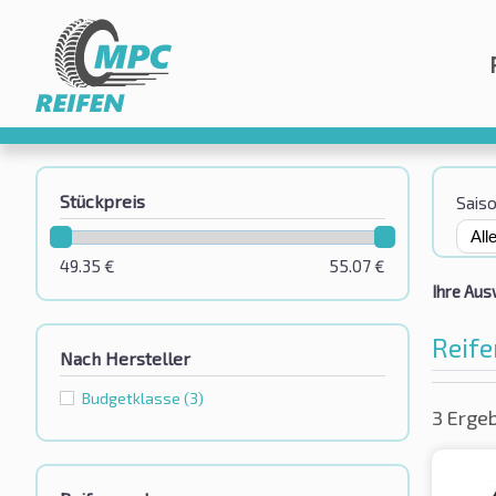
Stückpreis
Sais
49.35
€
55.07
€
Ihre Aus
Reife
Nach Hersteller
Budgetklassе
(3)
3 Erge