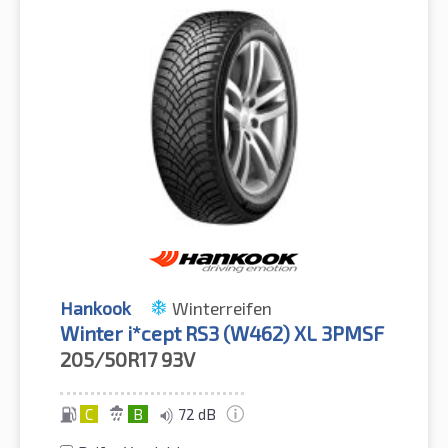
Hankook
Winterreifen
Winter i*cept RS3 (W462) XL 3PMSF
205/50R17
93V
C
B
72 dB