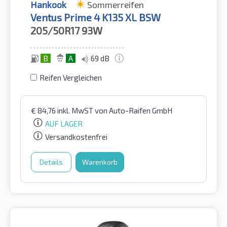
Hankook
Sommerreifen
Ventus Prime 4 K135 XL BSW
205/50R17
93W
B
A
69 dB
Reifen Vergleichen
€
84,76
inkl. MwST
von Auto-Raifen GmbH
AUF LAGER
Versandkostenfrei
Details
Warenkorb