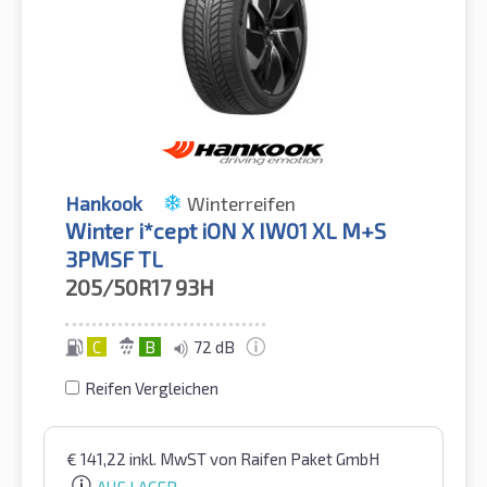
Hankook
Winterreifen
Winter i*cept iON X IW01 XL M+S
3PMSF TL
205/50R17
93H
C
B
72 dB
Reifen Vergleichen
€
141,22
inkl. MwST
von Raifen Paket GmbH