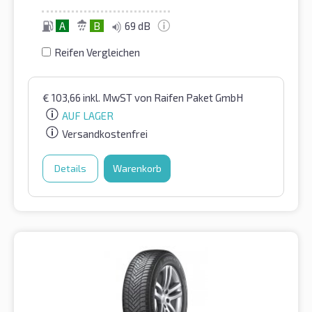
A
B
69 dB
Reifen Vergleichen
€
103,66
inkl. MwST
von Raifen Paket GmbH
AUF LAGER
Versandkostenfrei
Details
Warenkorb