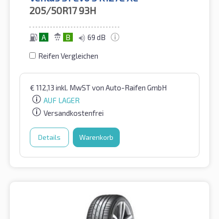
205/50R17
93H
A
B
69 dB
Reifen Vergleichen
€
112,13
inkl. MwST
von Auto-Raifen GmbH
AUF LAGER
Versandkostenfrei
Details
Warenkorb