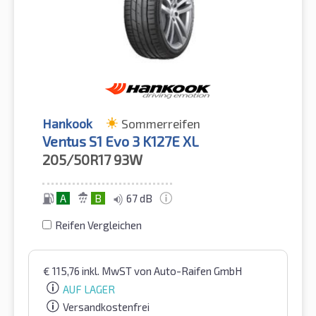
Hankook
Sommerreifen
Ventus S1 Evo 3 K127E XL
205/50R17
93W
A
B
67 dB
Reifen Vergleichen
€
115,76
inkl. MwST
von Auto-Raifen GmbH
AUF LAGER
Versandkostenfrei