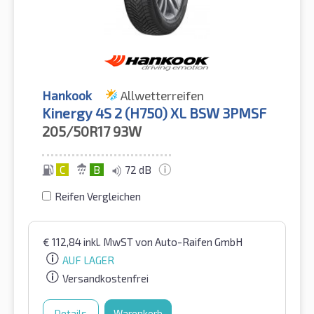
Hankook
Allwetterreifen
Kinergy 4S 2 (H750) XL BSW 3PMSF
205/50R17
93W
C
B
72 dB
Reifen Vergleichen
€
112,84
inkl. MwST
von Auto-Raifen GmbH
AUF LAGER
Versandkostenfrei
Details
Warenkorb