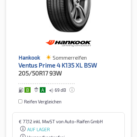
Hankook
Sommerreifen
Ventus Prime 4 K135 XL BSW
205/50R17
93W
B
A
69 dB
Reifen Vergleichen
€
77,12
inkl. MwST
von Auto-Raifen GmbH
AUF LAGER