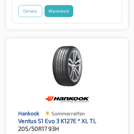
Details
Warenkorb
Hankook
Sommerreifen
Ventus S1 Evo 3 K127E * XL TL
205/50R17
93H