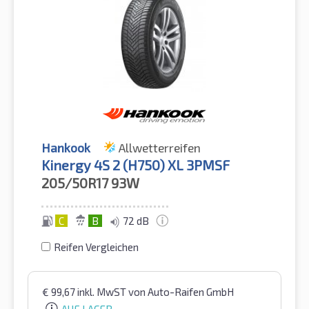
Hankook
Allwetterreifen
Kinergy 4S 2 (H750) XL 3PMSF
205/50R17
93W
C
B
72 dB
Reifen Vergleichen
€
99,67
inkl. MwST
von Auto-Raifen GmbH