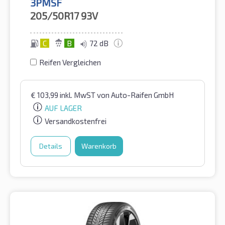
3PMSF
205/50R17
93V
C
B
72 dB
Reifen Vergleichen
€
103,99
inkl. MwST
von Auto-Raifen GmbH
AUF LAGER
Versandkostenfrei
Details
Warenkorb