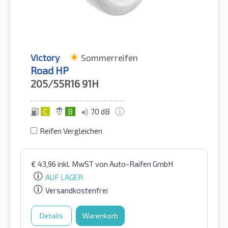
Victory
Sommerreifen
Road HP
205/55R16
91H
C
B
70 dB
Reifen Vergleichen
€
43,96
inkl. MwST
von Auto-Raifen GmbH
AUF LAGER
Versandkostenfrei
Details
Warenkorb