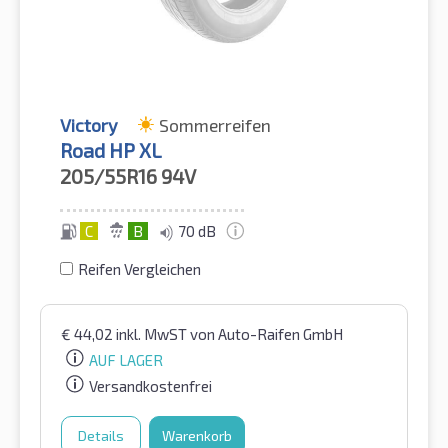
Victory
Sommerreifen
Road HP XL
205/55R16
94V
C
B
70 dB
Reifen Vergleichen
€
44,02
inkl. MwST
von Auto-Raifen GmbH
AUF LAGER
Versandkostenfrei
Details
Warenkorb