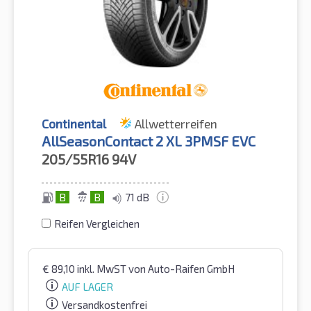
Continental
Allwetterreifen
AllSeasonContact 2 XL 3PMSF EVC
205/55R16
94V
B
B
71 dB
Reifen Vergleichen
€
89,10
inkl. MwST
von Auto-Raifen GmbH
AUF LAGER
Versandkostenfrei