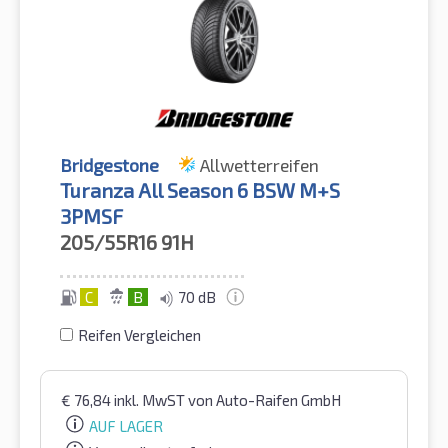
Bridgestone
Allwetterreifen
Turanza All Season 6 BSW M+S
3PMSF
205/55R16
91H
C
B
70 dB
Reifen Vergleichen
€
76,84
inkl. MwST
von Auto-Raifen GmbH
AUF LAGER