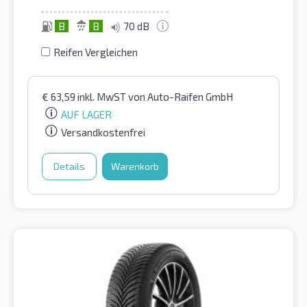
B
B
70 dB
Reifen Vergleichen
€
63,59
inkl. MwST
von Auto-Raifen GmbH
AUF LAGER
Versandkostenfrei
Details
Warenkorb