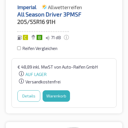
Imperial
Allwetterreifen
All Season Driver 3PMSF
205/55R16
91H
C
B
71 dB
Reifen Vergleichen
€
48,89
inkl. MwST
von Auto-Raifen GmbH
AUF LAGER
Versandkostenfrei
Details
Warenkorb