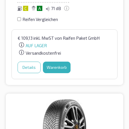
C
A
71 dB
Reifen Vergleichen
€
109,13
inkl. MwST
von Raifen Paket GmbH
AUF LAGER
Versandkostenfrei
Details
Warenkorb