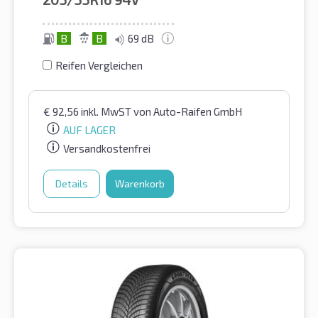
B
B
69 dB
Reifen Vergleichen
€
92,56
inkl. MwST
von Auto-Raifen GmbH
AUF LAGER
Versandkostenfrei
Details
Warenkorb