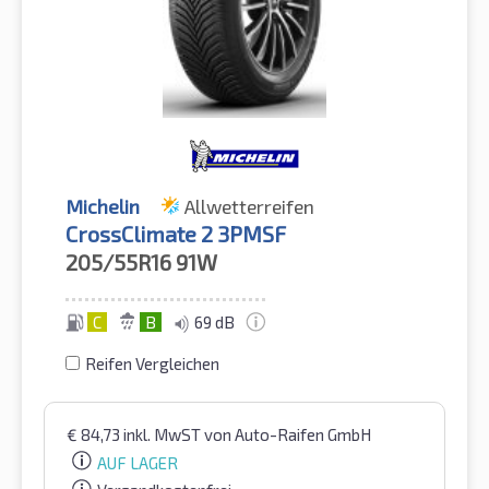
Michelin
Allwetterreifen
CrossClimate 2 3PMSF
205/55R16
91W
C
B
69 dB
Reifen Vergleichen
€
84,73
inkl. MwST
von Auto-Raifen GmbH
AUF LAGER