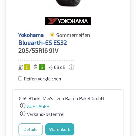
Yokohama
Sommerreifen
Bluearth-ES ES32
205/55R16
91V
C
B
68 dB
Reifen Vergleichen
€
59,81
inkl. MwST
von Raifen Paket GmbH
AUF LAGER
Versandkostenfrei
Details
Warenkorb