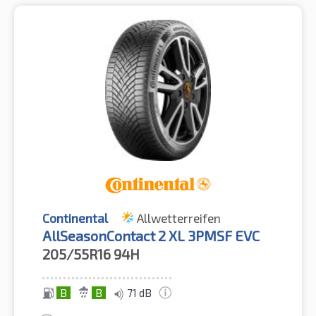
Continental
Allwetterreifen
AllSeasonContact 2 XL 3PMSF EVC
205/55R16
94H
B
B
71 dB