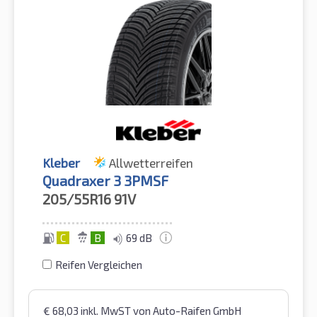
Kleber
Allwetterreifen
Quadraxer 3 3PMSF
205/55R16
91V
C
B
69 dB
Reifen Vergleichen
€
68,03
inkl. MwST
von Auto-Raifen GmbH