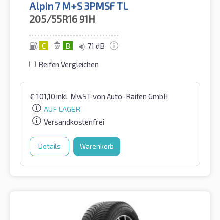
Alpin 7 M+S 3PMSF TL
205/55R16
91H
C
B
71 dB
Reifen Vergleichen
€
101,10
inkl. MwST
von Auto-Raifen GmbH
AUF LAGER
Versandkostenfrei
Details
Warenkorb