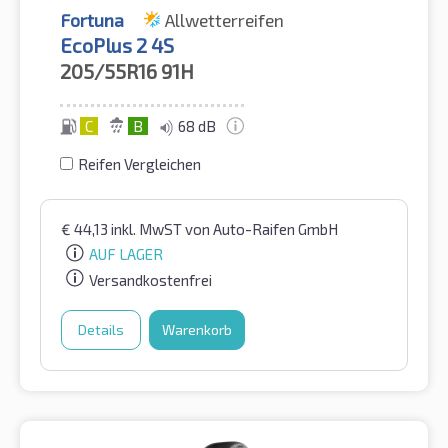
Fortuna
Allwetterreifen
EcoPlus 2 4S
205/55R16
91H
C
B
68 dB
Reifen Vergleichen
€
44,13
inkl. MwST
von Auto-Raifen GmbH
AUF LAGER
Versandkostenfrei
Details
Warenkorb