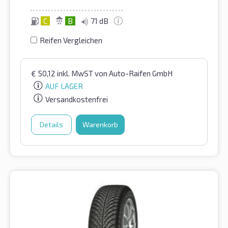
C
B
71 dB
Reifen Vergleichen
€
50,12
inkl. MwST
von Auto-Raifen GmbH
AUF LAGER
Versandkostenfrei
Details
Warenkorb