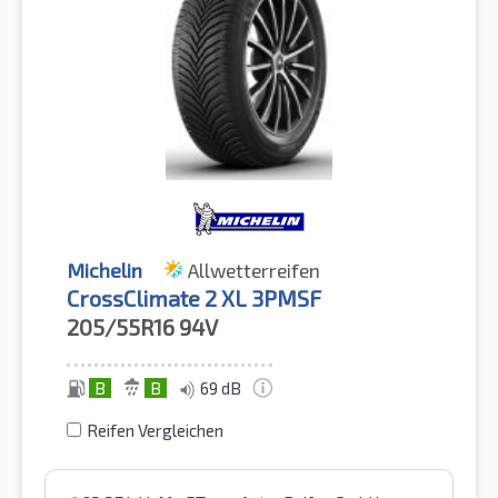
Michelin
Allwetterreifen
CrossClimate 2 XL 3PMSF
205/55R16
94V
B
B
69 dB
Reifen Vergleichen