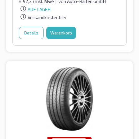
€
92,27
inkl. MwST
von Auto-Raifen GmbH
AUF LAGER
Versandkostenfrei
Details
Warenkorb