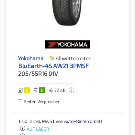
Yokohama
Allwetterreifen
BluEarth-4S AW21 3PMSF
205/55R16
91V
D
B
72 dB
Reifen Vergleichen
€
60,31
inkl. MwST
von Auto-Raifen GmbH
AUF LAGER