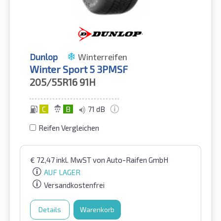
Dunlop
Winterreifen
Winter Sport 5 3PMSF
205/55R16
91H
C
B
71 dB
Reifen Vergleichen
€
72,47
inkl. MwST
von Auto-Raifen GmbH
AUF LAGER
Versandkostenfrei
Details
Warenkorb