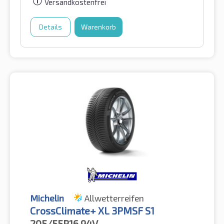
Versandkostenfrei
Details
Warenkorb
Michelin
Allwetterreifen
CrossClimate+ XL 3PMSF S1
205/55R16
94V