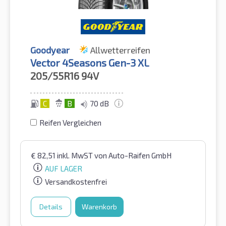
Goodyear
Allwetterreifen
Vector 4Seasons Gen-3 XL
205/55R16
94V
C
B
70 dB
Reifen Vergleichen
€
82,51
inkl. MwST
von Auto-Raifen GmbH
AUF LAGER
Versandkostenfrei
Details
Warenkorb