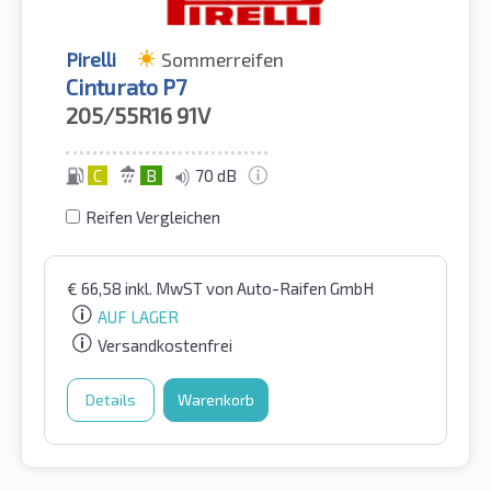
Pirelli
Sommerreifen
Cinturato P7
205/55R16
91V
C
B
70 dB
Reifen Vergleichen
€
66,58
inkl. MwST
von Auto-Raifen GmbH
AUF LAGER
Versandkostenfrei
Details
Warenkorb