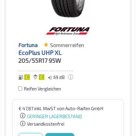
Fortuna
Sommerreifen
EcoPlus UHP XL
205/55R17
95W
C
C
69 dB
Reifen Vergleichen
€
47,87
inkl. MwST
von Auto-Raifen GmbH
GERINGER LAGERBESTAND
Versandkostenfrei