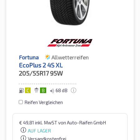
Fortuna
Allwetterreifen
EcoPlus 2 4S XL
205/55R17
95W
C
B
68 dB
Reifen Vergleichen
€
49,81
inkl. MwST
von Auto-Raifen GmbH
AUF LAGER
Versandkostenfrei