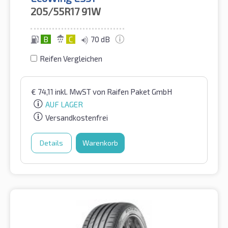
205/55R17
91W
B
C
70 dB
Reifen Vergleichen
€
74,11
inkl. MwST
von Raifen Paket GmbH
AUF LAGER
Versandkostenfrei
Details
Warenkorb