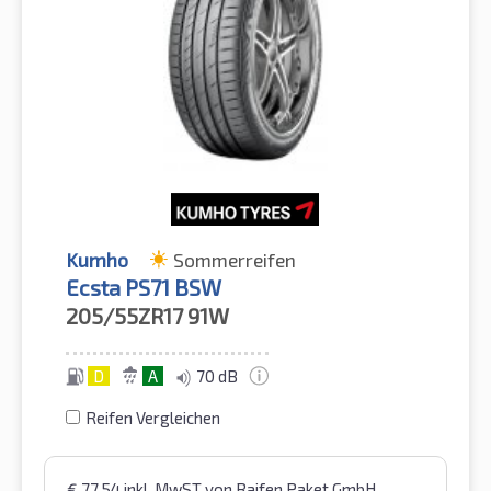
Kumho
Sommerreifen
Ecsta PS71 BSW
205/55ZR17
91W
D
A
70 dB
Reifen Vergleichen
€
77,54
inkl. MwST
von Raifen Paket GmbH