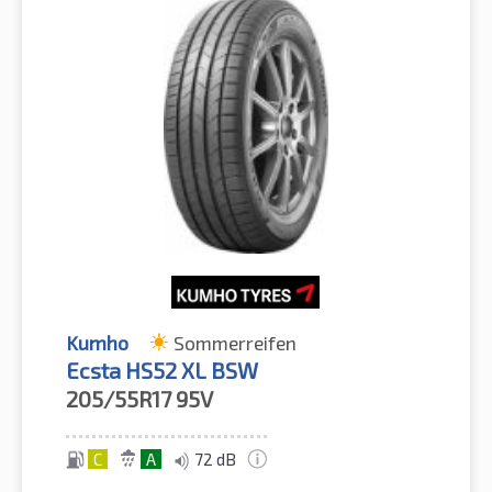
Kumho
Sommerreifen
Ecsta HS52 XL BSW
205/55R17
95V
C
A
72 dB