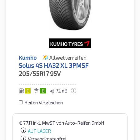
Kumho
Allwetterreifen
Solus 4S HA32 XL 3PMSF
205/55R17
95V
C
B
72 dB
Reifen Vergleichen
€
77,11
inkl. MwST
von Auto-Raifen GmbH
AUF LAGER
Versandkostenfrei