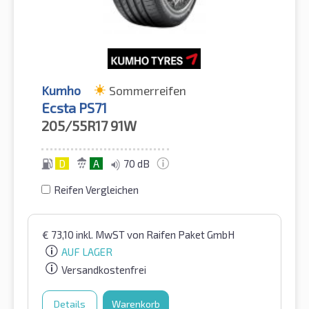
Kumho
Sommerreifen
Ecsta PS71
205/55R17
91W
D
A
70 dB
Reifen Vergleichen
€
73,10
inkl. MwST
von Raifen Paket GmbH
AUF LAGER
Versandkostenfrei
Details
Warenkorb