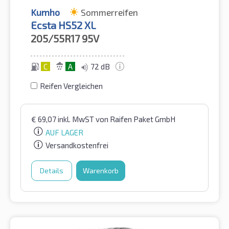
Kumho
Sommerreifen
Ecsta HS52 XL
205/55R17
95V
C
A
72 dB
Reifen Vergleichen
€
69,07
inkl. MwST
von Raifen Paket GmbH
AUF LAGER
Versandkostenfrei
Details
Warenkorb