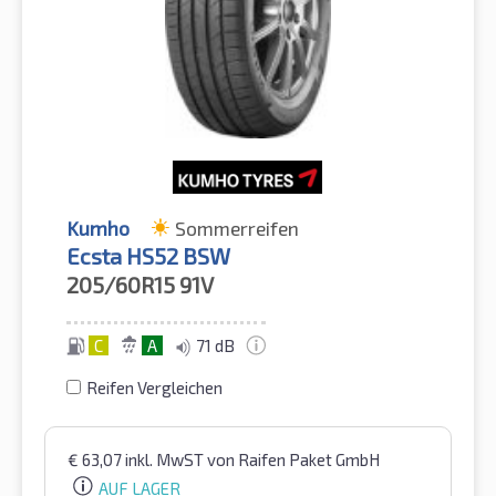
Kumho
Sommerreifen
Ecsta HS52 BSW
205/60R15
91V
C
A
71 dB
Reifen Vergleichen
€
63,07
inkl. MwST
von Raifen Paket GmbH
AUF LAGER