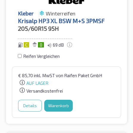
Kleber
Winterreifen
Krisalp HP3 XL BSW M+S 3PMSF
205/60R15
95H
C
B
69 dB
Reifen Vergleichen
€
85,70
inkl. MwST
von Raifen Paket GmbH
AUF LAGER
Versandkostenfrei
Details
Warenkorb