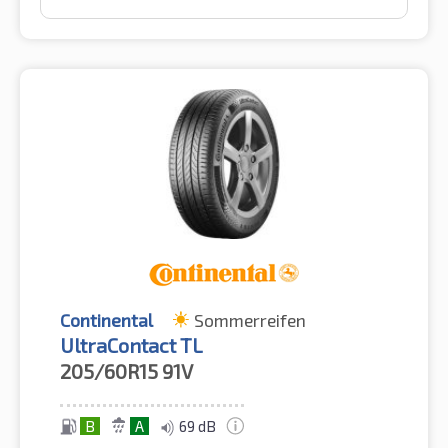
Continental
Sommerreifen
UltraContact TL
205/60R15
91V
B
A
69 dB