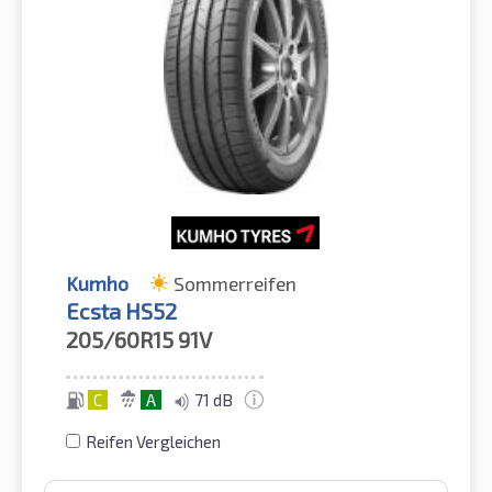
Kumho
Sommerreifen
Ecsta HS52
205/60R15
91V
C
A
71 dB
Reifen Vergleichen