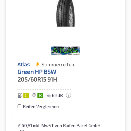
Atlas
Sommerreifen
Green HP BSW
205/60R15
91H
C
B
69 dB
Reifen Vergleichen
€
40,81
inkl. MwST
von Raifen Paket GmbH