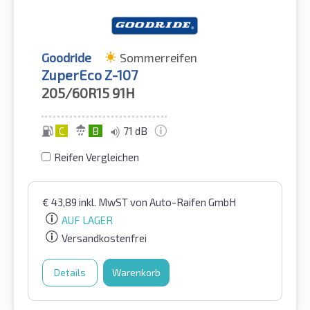
Goodride
Sommerreifen
ZuperEco Z-107
205/60R15
91H
C
B
71 dB
Reifen Vergleichen
€
43,89
inkl. MwST
von Auto-Raifen GmbH
AUF LAGER
Versandkostenfrei
Details
Warenkorb