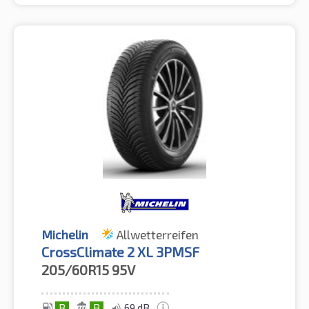
Michelin
Allwetterreifen
CrossClimate 2 XL 3PMSF
205/60R15
95V
B
B
69 dB