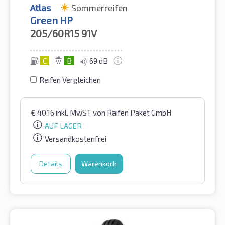
Atlas
Sommerreifen
Green HP
205/60R15
91V
C
B
69 dB
Reifen Vergleichen
€
40,16
inkl. MwST
von Raifen Paket GmbH
AUF LAGER
Versandkostenfrei
Details
Warenkorb