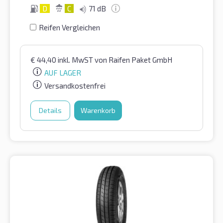
D
C
71 dB
Reifen Vergleichen
€
44,40
inkl. MwST
von Raifen Paket GmbH
AUF LAGER
Versandkostenfrei
Details
Warenkorb