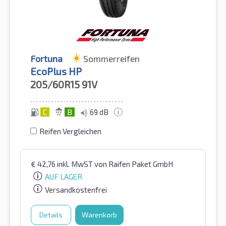
Fortuna
Sommerreifen
EcoPlus HP
205/60R15
91V
C
B
69 dB
Reifen Vergleichen
€
42,76
inkl. MwST
von Raifen Paket GmbH
AUF LAGER
Versandkostenfrei
Details
Warenkorb