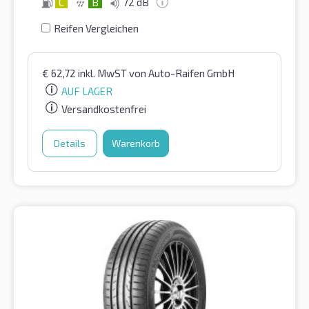
C
B
72 dB
Reifen Vergleichen
€
62,72
inkl. MwST
von Auto-Raifen GmbH
AUF LAGER
Versandkostenfrei
Details
Warenkorb