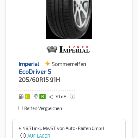
Imperial
Sommerreifen
EcoDriver 5
205/60R15
91H
C
B
70 dB
Reifen Vergleichen
€
48,71
inkl. MwST
von Auto-Raifen GmbH
AUF LAGER