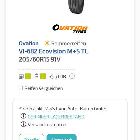
Ovation
Sommerreifen
VI-682 Ecovision M+S TL
205/60R15
91V
C
C
71 dB
Reifen Vergleichen
€
43,57
inkl. MwST
von Auto-Raifen GmbH
GERINGER LAGERBESTAND
Versandkostenfrei
Details
Warenkorb