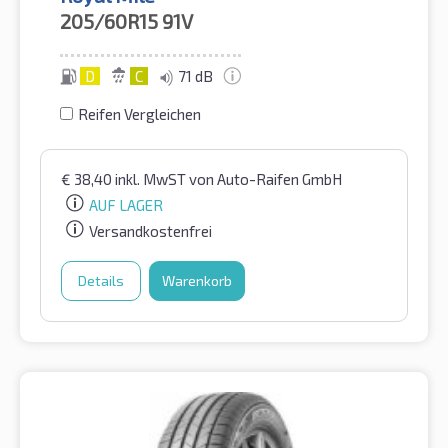
205/60R15
91V
D
C
71 dB
Reifen Vergleichen
€
38,40
inkl. MwST
von Auto-Raifen GmbH
AUF LAGER
Versandkostenfrei
Details
Warenkorb