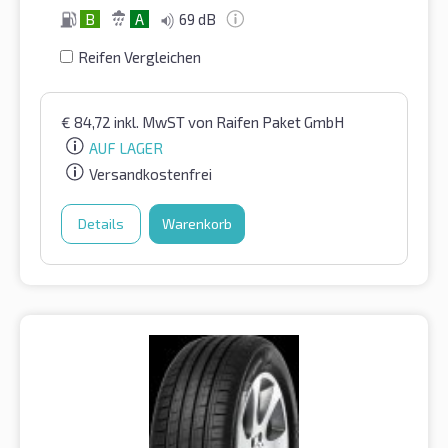
B
A
69 dB
Reifen Vergleichen
€
84,72
inkl. MwST
von Raifen Paket GmbH
AUF LAGER
Versandkostenfrei
Details
Warenkorb