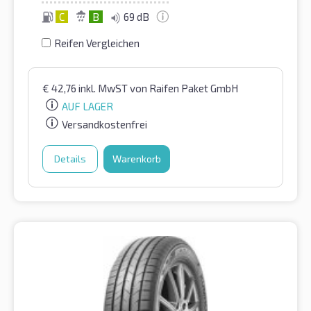
C
B
69 dB
Reifen Vergleichen
€
42,76
inkl. MwST
von Raifen Paket GmbH
AUF LAGER
Versandkostenfrei
Details
Warenkorb