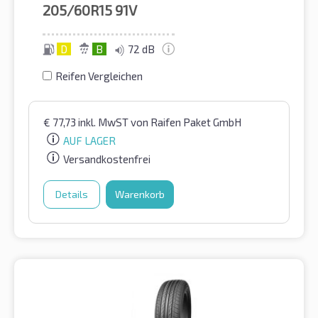
205/60R15
91V
D
B
72 dB
Reifen Vergleichen
€
77,73
inkl. MwST
von Raifen Paket GmbH
AUF LAGER
Versandkostenfrei
Details
Warenkorb