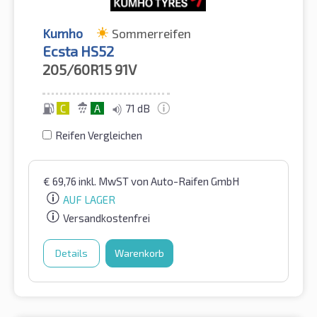
Kumho
Sommerreifen
Ecsta HS52
205/60R15
91V
C
A
71 dB
Reifen Vergleichen
€
69,76
inkl. MwST
von Auto-Raifen GmbH
AUF LAGER
Versandkostenfrei
Details
Warenkorb