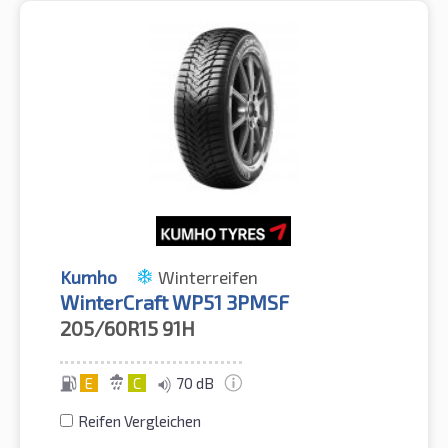
Kumho
Winterreifen
WinterCraft WP51 3PMSF
205/60R15
91H
E
C
70 dB
Reifen Vergleichen