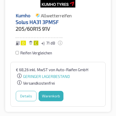
Kumho
Allwetterreifen
Solus HA31 3PMSF
205/60R15
91V
D
C
71 dB
Reifen Vergleichen
€
68,26
inkl. MwST
von Auto-Raifen GmbH
GERINGER LAGERBESTAND
Versandkostenfrei
Details
Warenkorb