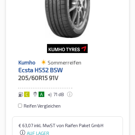
Kumho
Sommerreifen
Ecsta HS52 BSW
205/60R15
91V
C
A
71 dB
Reifen Vergleichen
€
63,07
inkl. MwST
von Raifen Paket GmbH
AUF LAGER