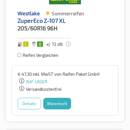
Westlake
Sommerreifen
ZuperEco Z-107 XL
205/60R16
96H
C
B
72 dB
Reifen Vergleichen
€
47,30
inkl. MwST
von Raifen Paket GmbH
AUF LAGER
Versandkostenfrei
Details
Warenkorb