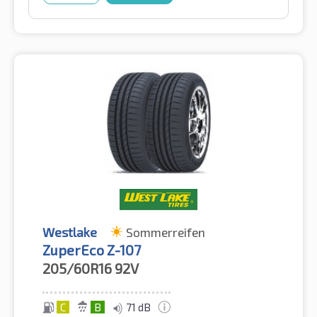
Westlake
Sommerreifen
ZuperEco Z-107
205/60R16
92V
C
B
71 dB