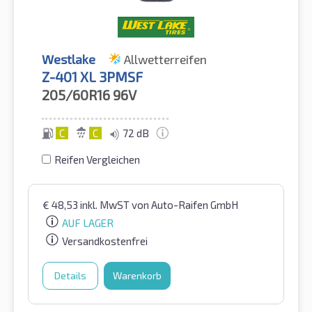
Westlake
Allwetterreifen
Z-401 XL 3PMSF
205/60R16
96V
C
C
72 dB
Reifen Vergleichen
€
48,53
inkl. MwST
von Auto-Raifen GmbH
AUF LAGER
Versandkostenfrei
Details
Warenkorb