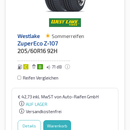
Westlake
Sommerreifen
ZuperEco Z-107
205/60R16
92H
C
B
71 dB
Reifen Vergleichen
€
42,73
inkl. MwST
von Auto-Raifen GmbH
AUF LAGER
Versandkostenfrei
Details
Warenkorb