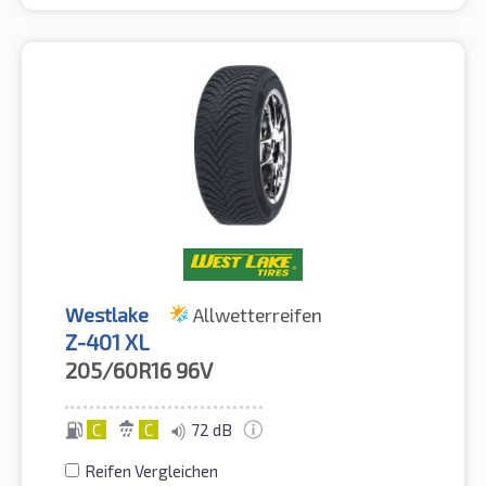
Westlake
Allwetterreifen
Z-401 XL
205/60R16
96V
C
C
72 dB
Reifen Vergleichen