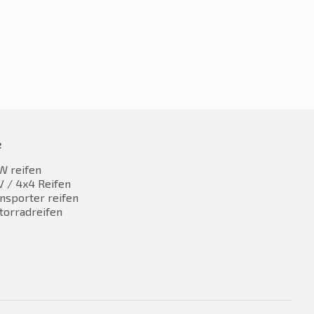
e
W reifen
 / 4x4 Reifen
nsporter reifen
torradreifen