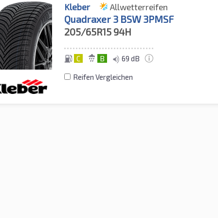
Kleber
Allwetterreifen
Quadraxer 3 BSW 3PMSF
205/65R15
94H
C
B
69 dB
Reifen Vergleichen