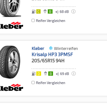
C
B
68 dB
Reifen Vergleichen
Kleber
Winterreifen
Krisalp HP3 3PMSF
205/65R15
94H
D
B
69 dB
Reifen Vergleichen