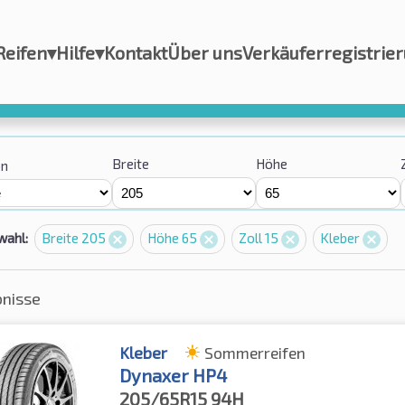
Reifen
▾
Hilfe
▾
Kontakt
Über uns
Verkäuferregistrie
Breite
Höhe
on
wahl:
Breite 205
Höhe 65
Zoll 15
Kleber
bnisse
Kleber
Sommerreifen
Dynaxer HP4
205/65R15
94H