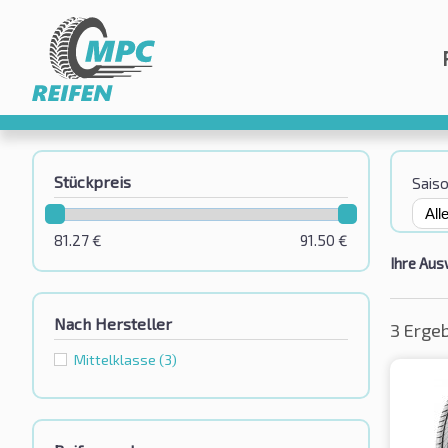
Stückpreis
Sais
81.27
€
91.50
€
Ihre Aus
Nach Hersteller
3 Erge
Mittelklasse
(3)