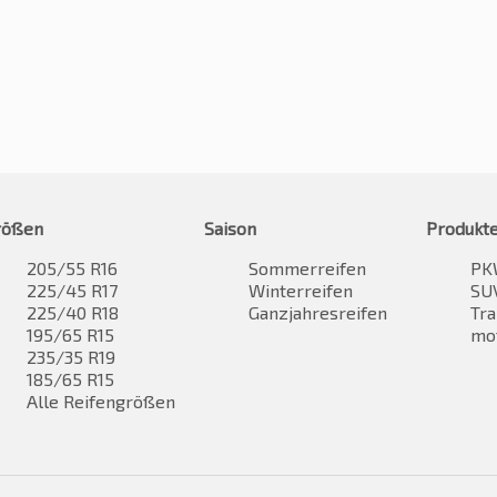
rößen
Saison
Produkt
205/55 R16
Sommerreifen
PK
225/45 R17
Winterreifen
SUV
225/40 R18
Ganzjahresreifen
Tra
195/65 R15
mo
235/35 R19
185/65 R15
Alle Reifengrößen