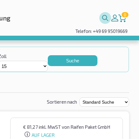
0
rung
Telefon: +49 69 95019669
Zoll
Suche
Sortieren nach
€
81,27
inkl. MwST
von Raifen Paket GmbH
AUF LAGER