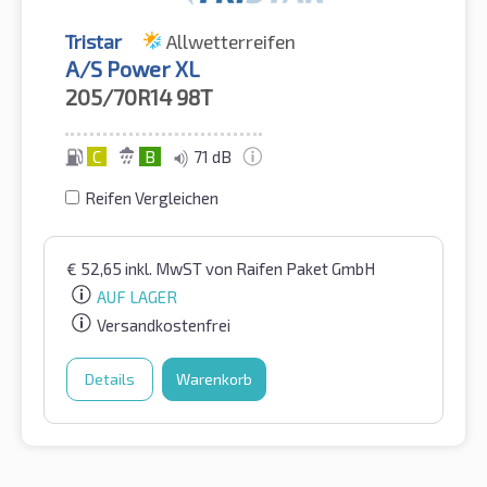
Tristar
Allwetterreifen
A/S Power XL
205/70R14
98T
C
B
71 dB
Reifen Vergleichen
€
52,65
inkl. MwST
von Raifen Paket GmbH
AUF LAGER
Versandkostenfrei
Details
Warenkorb