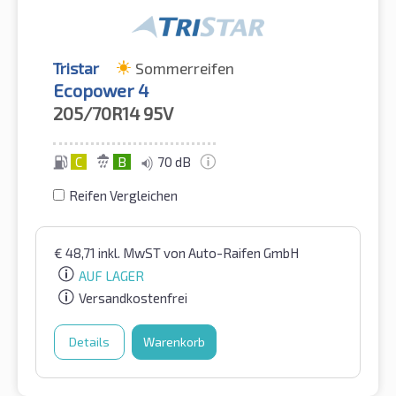
Tristar
Sommerreifen
Ecopower 4
205/70R14
95V
C
B
70 dB
Reifen Vergleichen
€
48,71
inkl. MwST
von Auto-Raifen GmbH
AUF LAGER
Versandkostenfrei
Details
Warenkorb