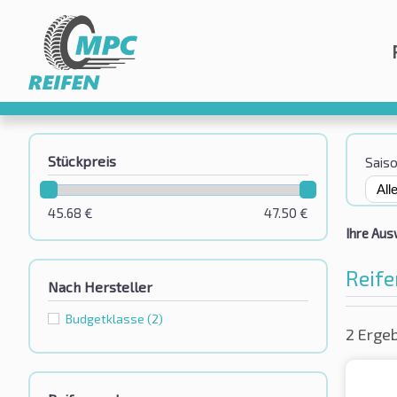
Stückpreis
Sais
45.68
€
47.50
€
Ihre Aus
Reife
Nach Hersteller
Budgetklassе
(2)
2 Erge