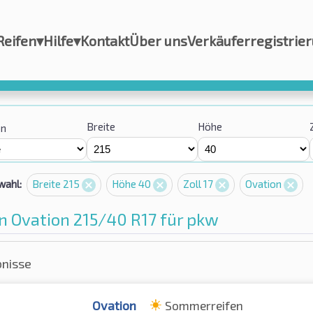
Reifen
▾
Hilfe
▾
Kontakt
Über uns
Verkäuferregistrie
Breite
Höhe
on
wahl:
Breite 215
Höhe 40
Zoll 17
Ovation
n Ovation 215/40 R17 für pkw
bnisse
Ovation
Sommerreifen