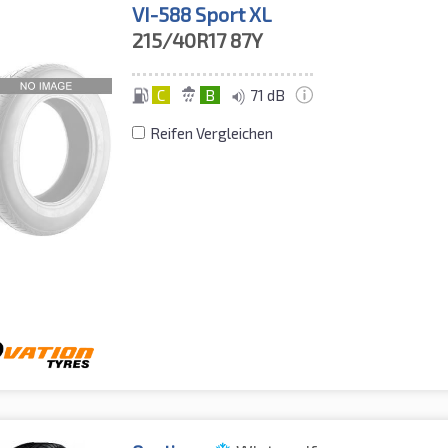
VI-588 Sport XL
215/40R17
87Y
C
B
71 dB
Reifen Vergleichen