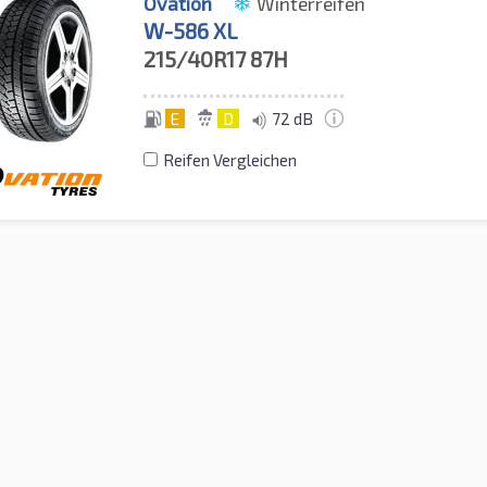
Ovation
Winterreifen
W-586 XL
215/40R17
87H
E
D
72 dB
Reifen Vergleichen