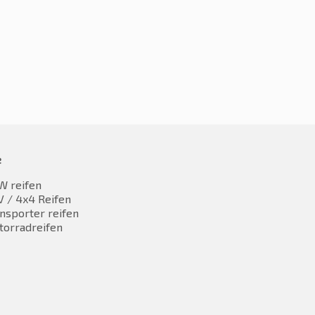
e
W reifen
 / 4x4 Reifen
nsporter reifen
torradreifen