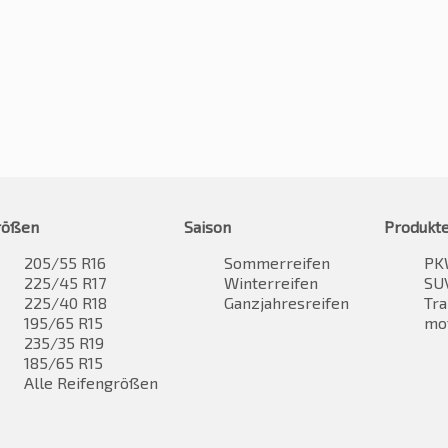
rößen
Saison
Produkt
205/55 R16
Sommerreifen
PK
225/45 R17
Winterreifen
SUV
225/40 R18
Ganzjahresreifen
Tra
195/65 R15
mo
235/35 R19
185/65 R15
Alle Reifengrößen