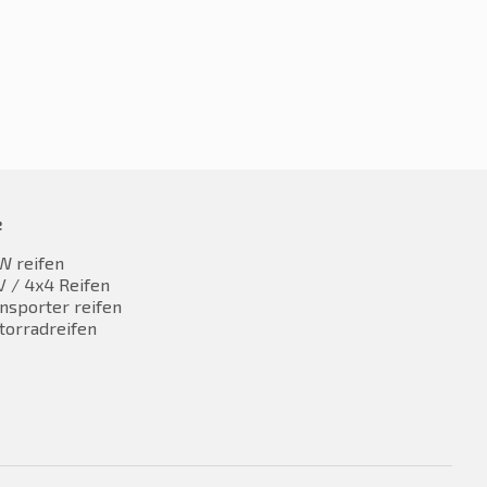
e
W reifen
 / 4x4 Reifen
nsporter reifen
torradreifen