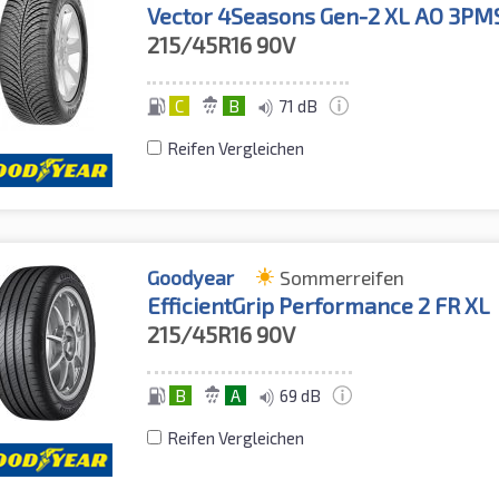
Vector 4Seasons Gen-2 XL AO 3PM
215/45R16
90V
C
B
71 dB
Reifen Vergleichen
Goodyear
Sommerreifen
EfficientGrip Performance 2 FR XL
215/45R16
90V
B
A
69 dB
Reifen Vergleichen