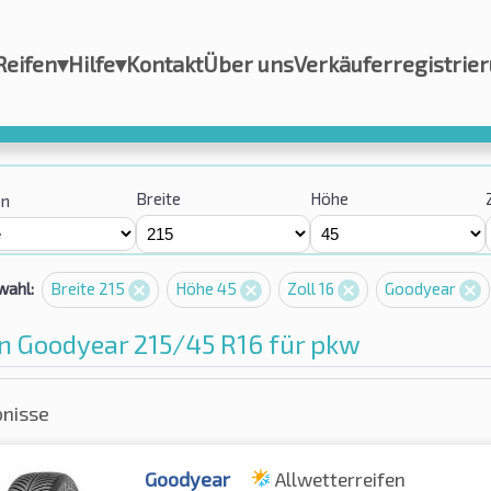
Reifen
▾
Hilfe
▾
Kontakt
Über uns
Verkäuferregistrie
Breite
Höhe
on
wahl:
Breite 215
Höhe 45
Zoll 16
Goodyear
n Goodyear 215/45 R16 für pkw
bnisse
Goodyear
Allwetterreifen