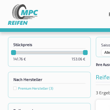
Stückpreis
Sais
141.76
€
153.06
€
Ihre Aus
Reife
Nach Hersteller
Premium Hersteller
(3)
3 Erge