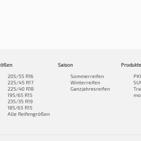
rößen
Saison
Produkt
205/55 R16
Sommerreifen
PK
225/45 R17
Winterreifen
SUV
225/40 R18
Ganzjahresreifen
Tra
195/65 R15
mo
235/35 R19
185/65 R15
Alle Reifengrößen