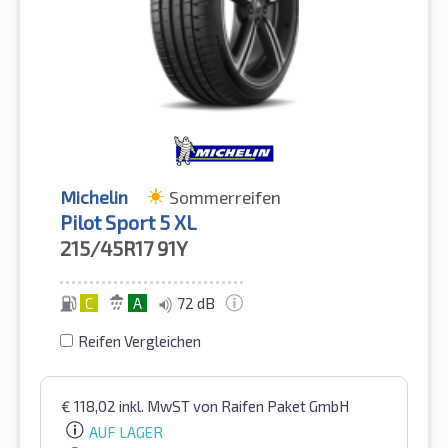
Michelin
Sommerreifen
Pilot Sport 5 XL
215/45R17
91Y
C
A
72 dB
Reifen Vergleichen
€
118,02
inkl. MwST
von Raifen Paket GmbH
AUF LAGER