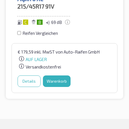
215/45R17
91V
C
B
69 dB
Reifen Vergleichen
€
179,59
inkl. MwST
von Auto-Raifen GmbH
AUF LAGER
Versandkostenfrei
Details
Warenkorb