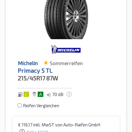
Michelin
Sommerreifen
Primacy 5 TL
215/45R17
87W
C
A
70 dB
Reifen Vergleichen
€
116,17
inkl. MwST
von Auto-Raifen GmbH