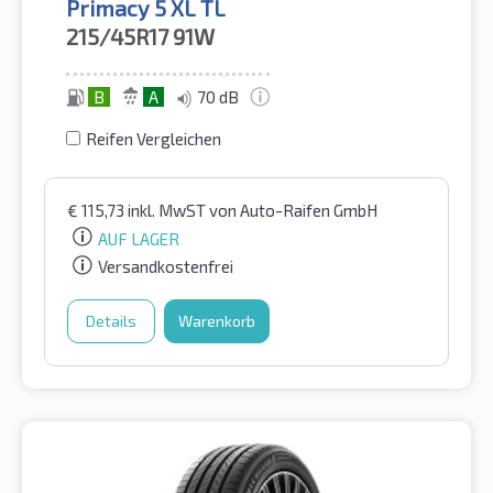
Primacy 5 XL TL
215/45R17
91W
B
A
70 dB
Reifen Vergleichen
€
115,73
inkl. MwST
von Auto-Raifen GmbH
AUF LAGER
Versandkostenfrei
Details
Warenkorb