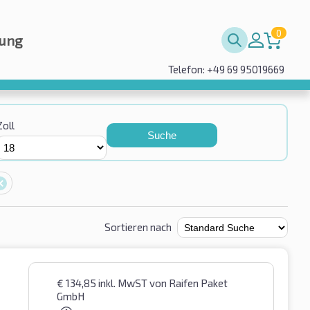
0
rung
Telefon: +49 69 95019669
Zoll
Suche
Sortieren nach
€
134,85
inkl. MwST
von Raifen Paket
GmbH