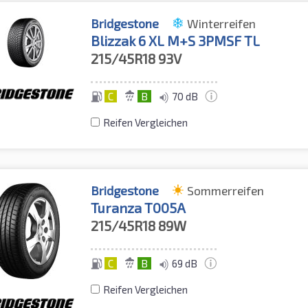
Bridgestone
Winterreifen
Blizzak 6 XL M+S 3PMSF TL
215/45R18
93V
C
B
70 dB
Reifen Vergleichen
Bridgestone
Sommerreifen
Turanza T005A
215/45R18
89W
C
B
69 dB
Reifen Vergleichen