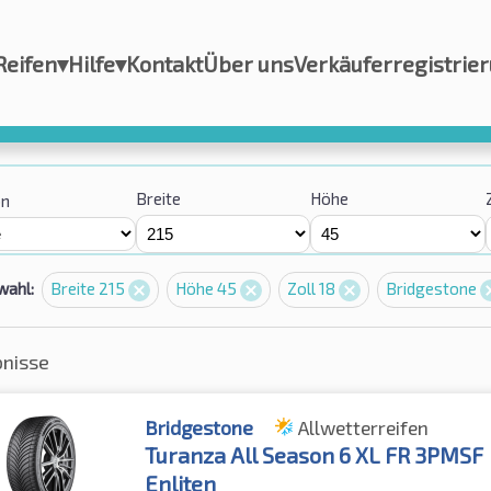
Reifen
▾
Hilfe
▾
Kontakt
Über uns
Verkäuferregistrie
Breite
Höhe
on
wahl:
Breite 215
Höhe 45
Zoll 18
Bridgestone
bnisse
Bridgestone
Allwetterreifen
Turanza All Season 6 XL FR 3PMSF
Enliten