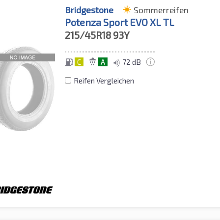
Bridgestone
Sommerreifen
Potenza Sport EVO XL TL
215/45R18
93Y
C
A
72 dB
Reifen Vergleichen