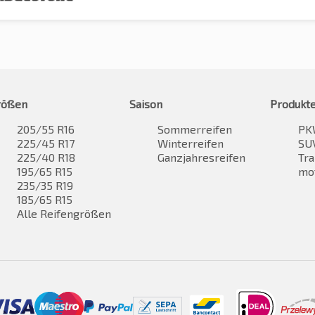
rößen
Saison
Produkt
205/55 R16
Sommerreifen
PK
225/45 R17
Winterreifen
SUV
225/40 R18
Ganzjahresreifen
Tra
195/65 R15
mo
235/35 R19
185/65 R15
Alle Reifengrößen