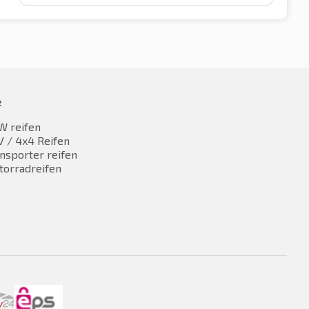
e
W reifen
 / 4x4 Reifen
nsporter reifen
torradreifen