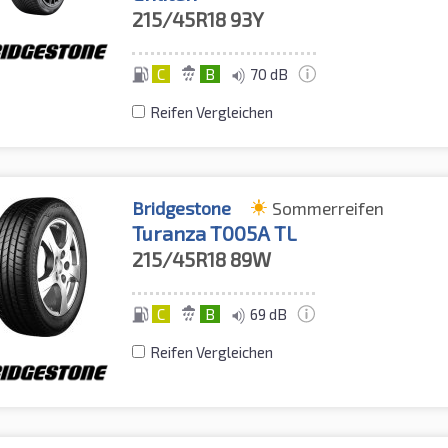
215/45R18
93Y
C
B
70 dB
Reifen Vergleichen
Bridgestone
Sommerreifen
Turanza T005A TL
215/45R18
89W
C
B
69 dB
Reifen Vergleichen