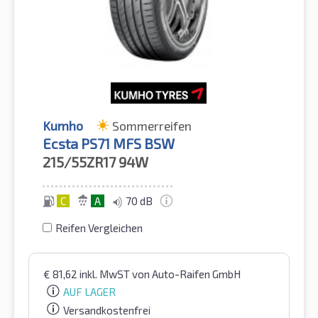
Kumho
Sommerreifen
Ecsta PS71 MFS BSW
215/55ZR17
94W
C
A
70 dB
Reifen Vergleichen
€
81,62
inkl. MwST
von Auto-Raifen GmbH
AUF LAGER
Versandkostenfrei