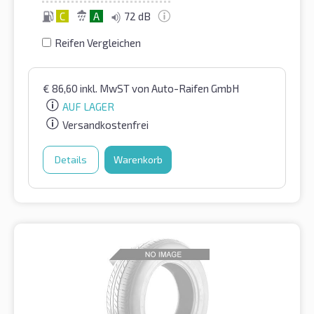
C
A
72 dB
Reifen Vergleichen
€
86,60
inkl. MwST
von Auto-Raifen GmbH
AUF LAGER
Versandkostenfrei
Details
Warenkorb