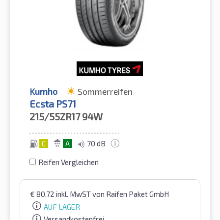
Kumho
Sommerreifen
Ecsta PS71
215/55ZR17
94W
C
A
70 dB
Reifen Vergleichen
€
80,72
inkl. MwST
von Raifen Paket GmbH
AUF LAGER
Versandkostenfrei