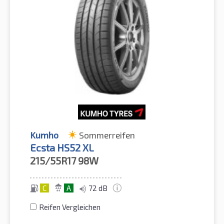
Kumho
Sommerreifen
Ecsta HS52 XL
215/55R17
98W
C
A
72 dB
Reifen Vergleichen