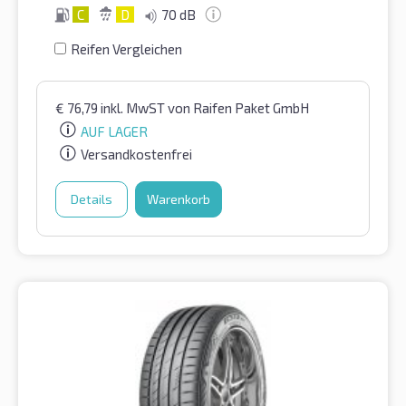
C
D
70 dB
Reifen Vergleichen
€
76,79
inkl. MwST
von Raifen Paket GmbH
AUF LAGER
Versandkostenfrei
Details
Warenkorb