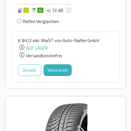
C
B
72 dB
Reifen Vergleichen
€
84,12
inkl. MwST
von Auto-Raifen GmbH
AUF LAGER
Versandkostenfrei
Details
Warenkorb