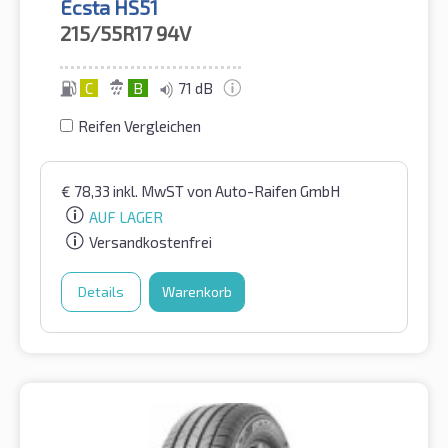
Ecsta HS51
215/55R17
94V
C
B
71 dB
Reifen Vergleichen
€
78,33
inkl. MwST
von Auto-Raifen GmbH
AUF LAGER
Versandkostenfrei
Details
Warenkorb