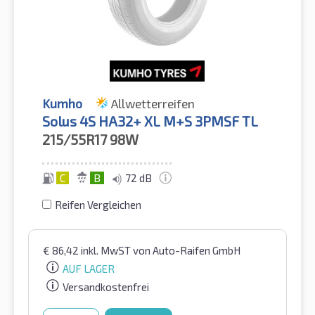
Kumho
Allwetterreifen
Solus 4S HA32+ XL M+S 3PMSF TL
215/55R17
98W
C
B
72 dB
Reifen Vergleichen
€
86,42
inkl. MwST
von Auto-Raifen GmbH
AUF LAGER
Versandkostenfrei