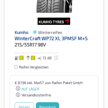
Kumho
Winterreifen
WinterCraft WP72 XL 3PMSF M+S
215/55R17
98V
C
C
72 dB
Reifen Vergleichen
€
87,96
inkl. MwST
von Raifen Paket GmbH
AUF LAGER
Versandkostenfrei
Details
Warenkorb