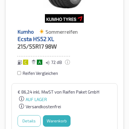
Kumho
Sommerreifen
Ecsta HS52 XL
215/55R17
98W
C
A
72 dB
Reifen Vergleichen
€
86,24
inkl. MwST
von Raifen Paket GmbH
AUF LAGER
Versandkostenfrei
Details
Warenkorb