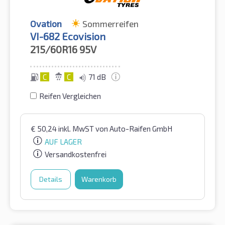
Ovation
Sommerreifen
VI-682 Ecovision
215/60R16
95V
C
C
71 dB
Reifen Vergleichen
€
50,24
inkl. MwST
von Auto-Raifen GmbH
AUF LAGER
Versandkostenfrei
Details
Warenkorb