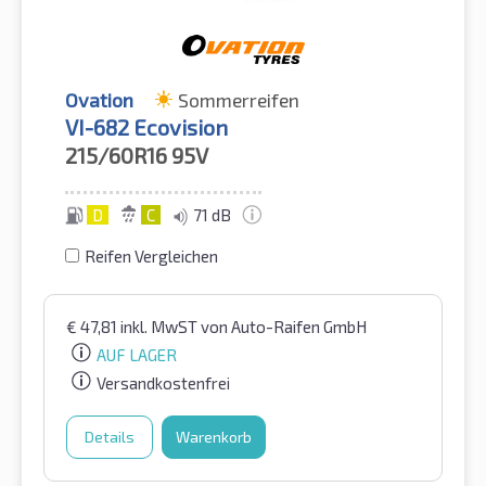
Ovation
Sommerreifen
VI-682 Ecovision
215/60R16
95V
D
C
71 dB
Reifen Vergleichen
€
47,81
inkl. MwST
von Auto-Raifen GmbH
AUF LAGER
Versandkostenfrei
Details
Warenkorb