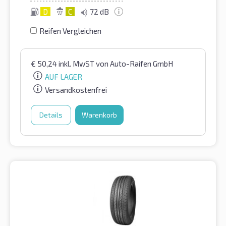
D
C
72 dB
Reifen Vergleichen
€
50,24
inkl. MwST
von Auto-Raifen GmbH
AUF LAGER
Versandkostenfrei
Details
Warenkorb