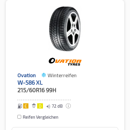
Ovation
Winterreifen
W-586 XL
215/60R16
99H
E
D
72 dB
Reifen Vergleichen