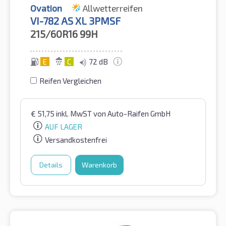
Ovation
Allwetterreifen
VI-782 AS XL 3PMSF
215/60R16
99H
E
C
72 dB
Reifen Vergleichen
€
51,75
inkl. MwST
von Auto-Raifen GmbH
AUF LAGER
Versandkostenfrei
Details
Warenkorb