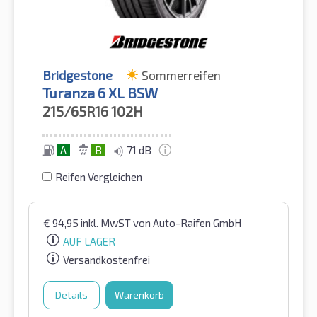
Bridgestone
Sommerreifen
Turanza 6 XL BSW
215/65R16
102H
A
B
71 dB
Reifen Vergleichen
€
94,95
inkl. MwST
von Auto-Raifen GmbH
AUF LAGER
Versandkostenfrei
Details
Warenkorb