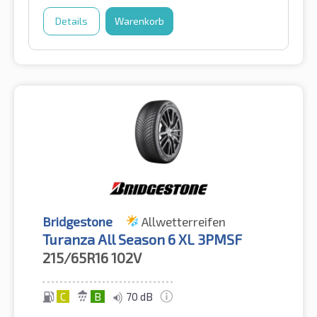
Details
Warenkorb
Bridgestone
Allwetterreifen
Turanza All Season 6 XL 3PMSF
215/65R16
102V
C
B
70 dB