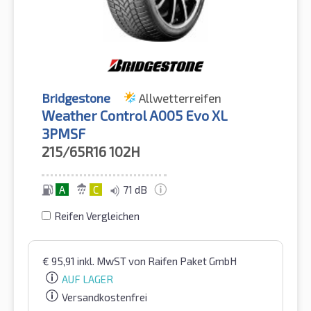
Bridgestone
Allwetterreifen
Weather Control A005 Evo XL
3PMSF
215/65R16
102H
A
C
71 dB
Reifen Vergleichen
€
95,91
inkl. MwST
von Raifen Paket GmbH
AUF LAGER
Versandkostenfrei