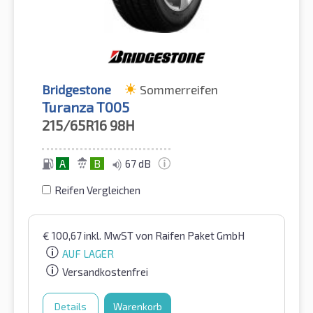
Bridgestone
Sommerreifen
Turanza T005
215/65R16
98H
A
B
67 dB
Reifen Vergleichen
€
100,67
inkl. MwST
von Raifen Paket GmbH
AUF LAGER
Versandkostenfrei
Details
Warenkorb