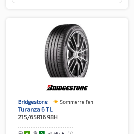
Bridgestone
Sommerreifen
Turanza 6 TL
215/65R16
98H
B
A
69 dB