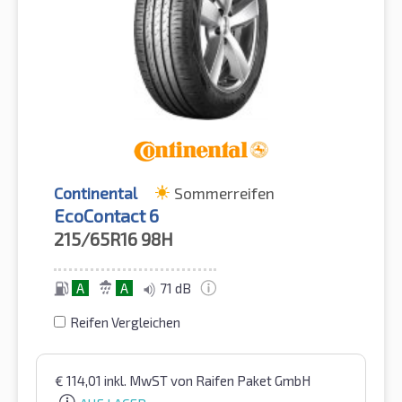
Continental
Sommerreifen
EcoContact 6
215/65R16
98H
A
A
71 dB
Reifen Vergleichen
€
114,01
inkl. MwST
von Raifen Paket GmbH