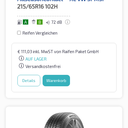
215/65R16
102H
A
B
72 dB
Reifen Vergleichen
€
111,03
inkl. MwST
von Raifen Paket GmbH
AUF LAGER
Versandkostenfrei
Details
Warenkorb