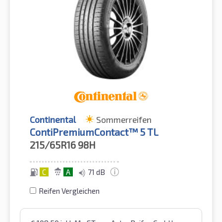
Continental
Sommerreifen
ContiPremiumContact™ 5 TL
215/65R16
98H
C
A
71 dB
Reifen Vergleichen