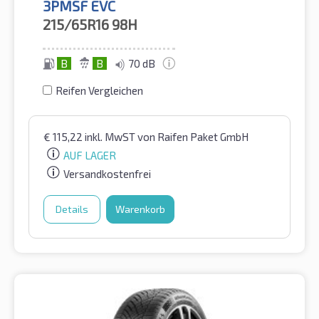
3PMSF EVC
215/65R16
98H
B
B
70 dB
Reifen Vergleichen
€
115,22
inkl. MwST
von Raifen Paket GmbH
AUF LAGER
Versandkostenfrei
Details
Warenkorb