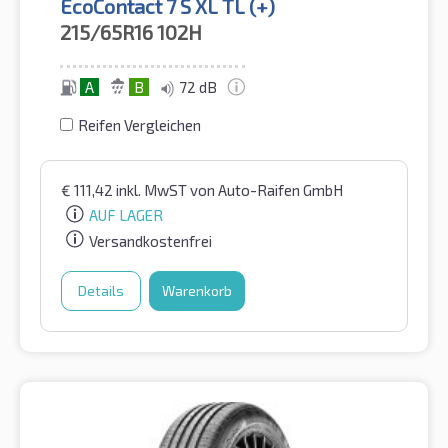
EcoContact 7 S XL TL (+)
215/65R16
102H
A
B
72 dB
Reifen Vergleichen
€
111,42
inkl. MwST
von Auto-Raifen GmbH
AUF LAGER
Versandkostenfrei
Details
Warenkorb