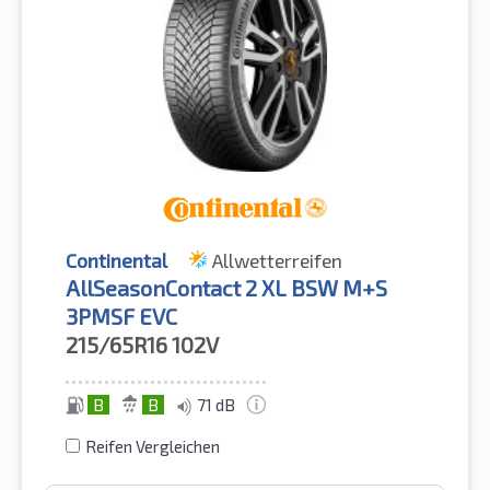
Continental
Allwetterreifen
AllSeasonContact 2 XL BSW M+S
3PMSF EVC
215/65R16
102V
B
B
71 dB
Reifen Vergleichen