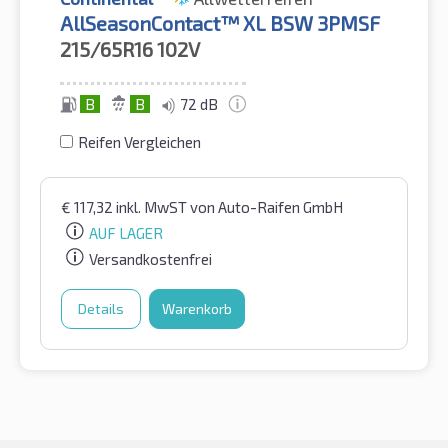
AllSeasonContact™ XL BSW 3PMSF
215/65R16
102V
B
B
72 dB
Reifen Vergleichen
€
117,32
inkl. MwST
von Auto-Raifen GmbH
AUF LAGER
Versandkostenfrei
Details
Warenkorb