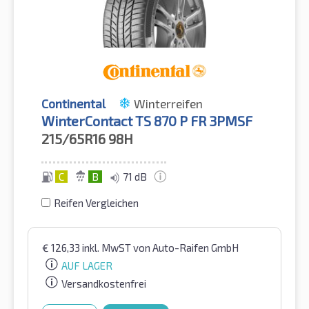
Continental
Winterreifen
WinterContact TS 870 P FR 3PMSF
215/65R16
98H
C
B
71 dB
Reifen Vergleichen
€
126,33
inkl. MwST
von Auto-Raifen GmbH
AUF LAGER
Versandkostenfrei