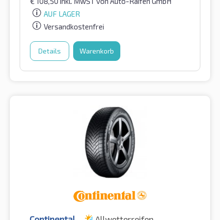
€
108,50
inkl. MwST
von Auto-Raifen GmbH
AUF LAGER
Versandkostenfrei
Details
Warenkorb
Continental
Allwetterreifen