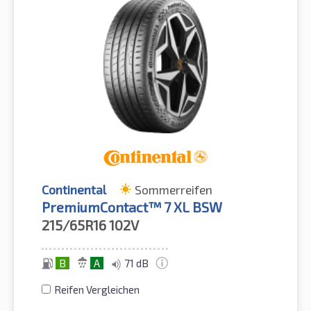
Continental
Sommerreifen
PremiumContact™ 7 XL BSW
215/65R16
102V
B
A
71 dB
Reifen Vergleichen