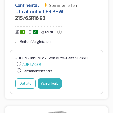
Continental
Sommerreifen
UltraContact FR BSW
215/65R16
98H
B
A
69 dB
Reifen Vergleichen
€
106,92
inkl. MwST
von Auto-Raifen GmbH
AUF LAGER
Versandkostenfrei
Details
Warenkorb