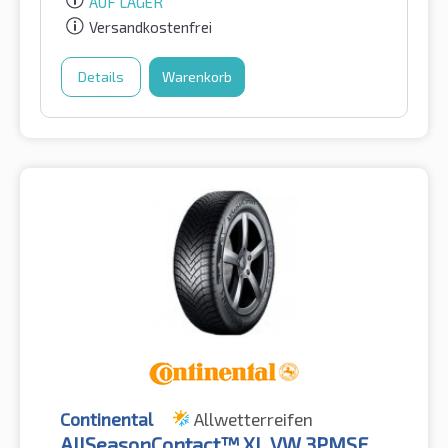
AUF LAGER
Versandkostenfrei
Details
Warenkorb
Continental
Allwetterreifen
AllSeasonContact™ XL VW 3PMSF