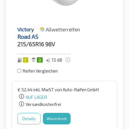
Victory
Allwetterreifen
Road AS
215/65R16
98V
C
B
72 dB
Reifen Vergleichen
€
52,44
inkl. MwST
von Auto-Raifen GmbH
AUF LAGER
Versandkostenfrei
Details
Warenkorb