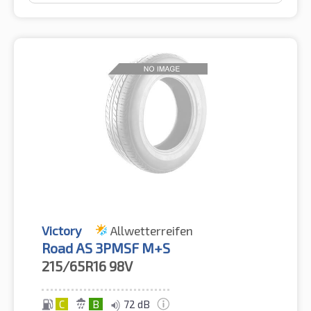
Victory
Allwetterreifen
Road AS 3PMSF M+S
215/65R16
98V
C
B
72 dB