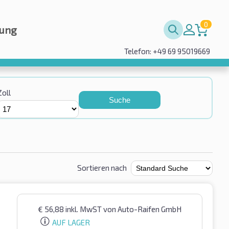
0
rung
Telefon: +49 69 95019669
Zoll
Suche
Sortieren nach
€
56,88
inkl. MwST
von Auto-Raifen GmbH
AUF LAGER