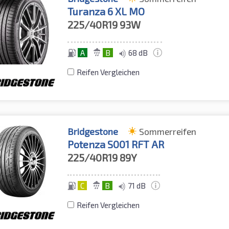
Turanza 6 XL MO
225/40R19
93W
A
B
68 dB
Reifen Vergleichen
Bridgestone
Sommerreifen
Potenza S001 RFT AR
225/40R19
89Y
C
B
71 dB
Reifen Vergleichen