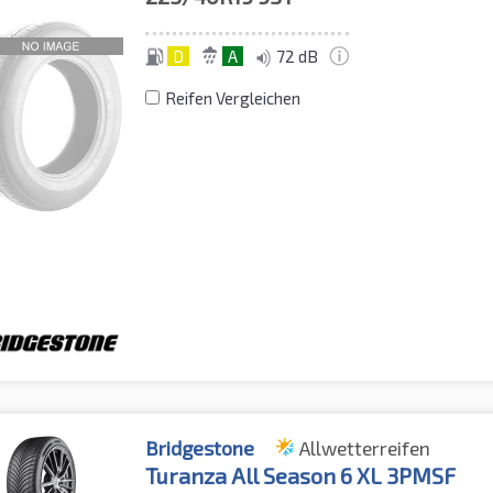
D
A
72 dB
Reifen Vergleichen
Bridgestone
Allwetterreifen
Turanza All Season 6 XL 3PMSF