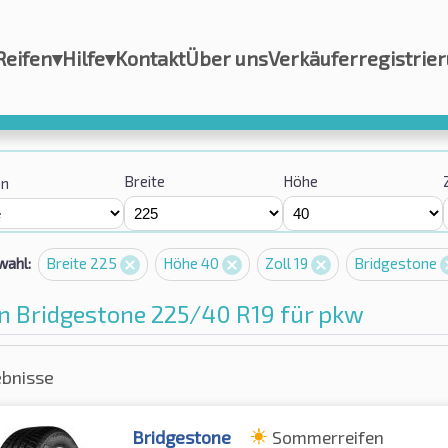
Reifen
▾
Hilfe
▾
Kontakt
Über uns
Verkäuferregistrie
Breite
Höhe
on
wahl:
Breite 225
Höhe 40
Zoll 19
Bridgestone
n Bridgestone 225/40 R19 für pkw
ebnisse
Bridgestone
Sommerreifen