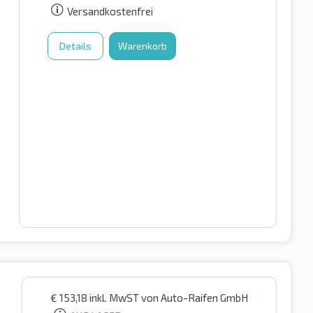
Versandkostenfrei
Details
Warenkorb
€
153,18
inkl. MwST
von Auto-Raifen GmbH