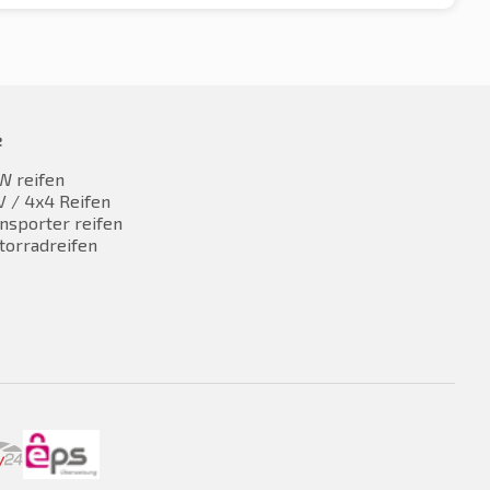
e
W reifen
 / 4x4 Reifen
nsporter reifen
torradreifen