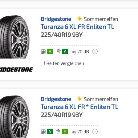
Bridgestone
Sommerreifen
Turanza 6 XL FR Enliten TL
225/40R19
93Y
B
A
70 dB
Reifen Vergleichen
Bridgestone
Sommerreifen
Turanza 6 XL FR * Enliten TL
225/40R19
93Y
A
B
70 dB