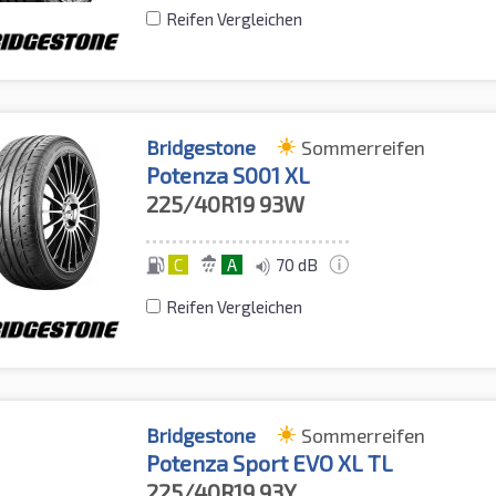
Reifen Vergleichen
Bridgestone
Sommerreifen
Potenza S001 XL
225/40R19
93W
C
A
70 dB
Reifen Vergleichen
Bridgestone
Sommerreifen
Potenza Sport EVO XL TL
225/40R19
93Y