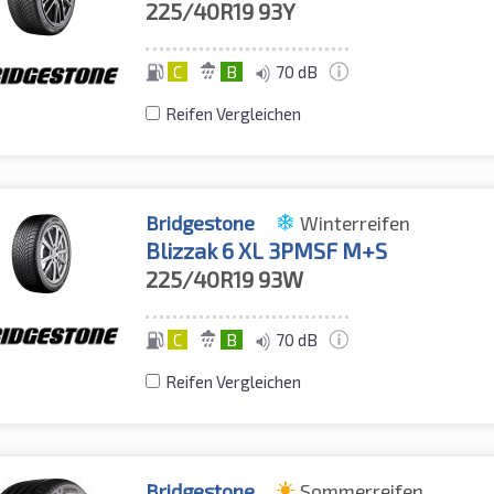
225/40R19
93Y
C
B
70 dB
Reifen Vergleichen
Bridgestone
Winterreifen
Blizzak 6 XL 3PMSF M+S
225/40R19
93W
C
B
70 dB
Reifen Vergleichen
Bridgestone
Sommerreifen