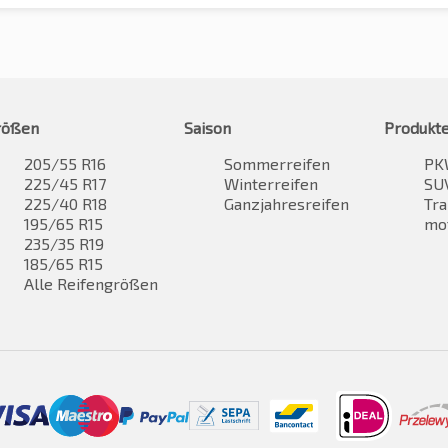
rößen
Saison
Produkt
205/55 R16
Sommerreifen
PK
225/45 R17
Winterreifen
SUV
225/40 R18
Ganzjahresreifen
Tra
195/65 R15
mo
235/35 R19
185/65 R15
Alle Reifengrößen