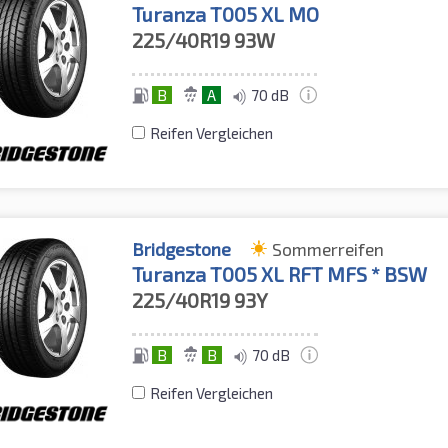
Turanza T005 XL MO
225/40R19
93W
B
A
70 dB
Reifen Vergleichen
Bridgestone
Sommerreifen
Turanza T005 XL RFT MFS * BSW
225/40R19
93Y
B
B
70 dB
Reifen Vergleichen