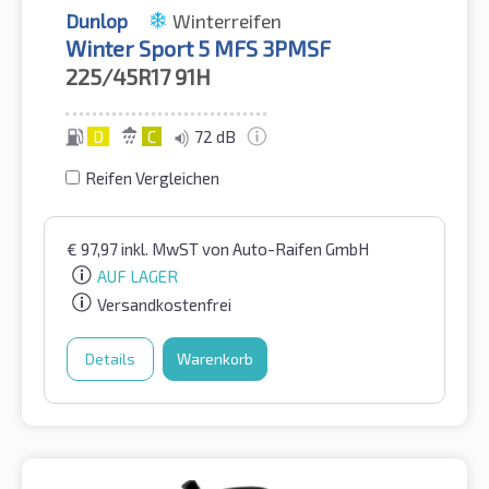
Dunlop
Winterreifen
Winter Sport 5 MFS 3PMSF
225/45R17
91H
D
C
72 dB
Reifen Vergleichen
€
97,97
inkl. MwST
von Auto-Raifen GmbH
AUF LAGER
Versandkostenfrei
Details
Warenkorb