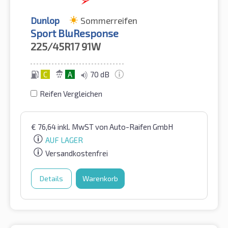
Dunlop
Sommerreifen
Sport BluResponse
225/45R17
91W
C
A
70 dB
Reifen Vergleichen
€
76,64
inkl. MwST
von Auto-Raifen GmbH
AUF LAGER
Versandkostenfrei
Details
Warenkorb