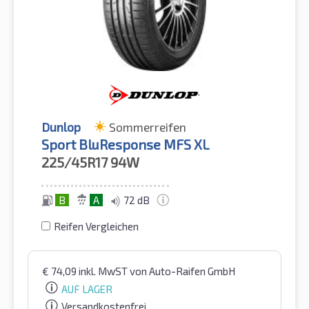
Dunlop
Sommerreifen
Sport BluResponse MFS XL
225/45R17
94W
B
A
72 dB
Reifen Vergleichen
€
74,09
inkl. MwST
von Auto-Raifen GmbH
AUF LAGER
Versandkostenfrei