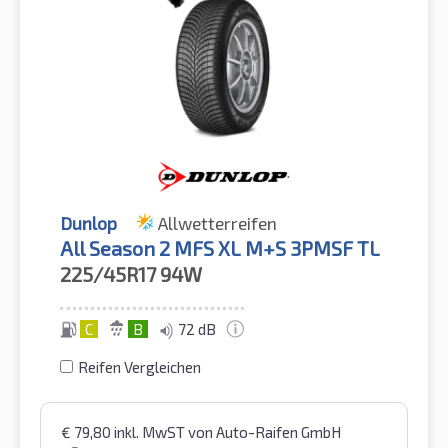
Dunlop
Allwetterreifen
All Season 2 MFS XL M+S 3PMSF TL
225/45R17
94W
C
B
72 dB
Reifen Vergleichen
€
79,80
inkl. MwST
von Auto-Raifen GmbH