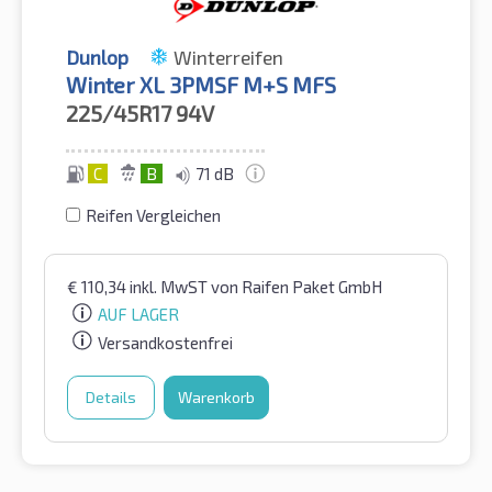
Dunlop
Winterreifen
Winter XL 3PMSF M+S MFS
225/45R17
94V
C
B
71 dB
Reifen Vergleichen
€
110,34
inkl. MwST
von Raifen Paket GmbH
AUF LAGER
Versandkostenfrei
Details
Warenkorb