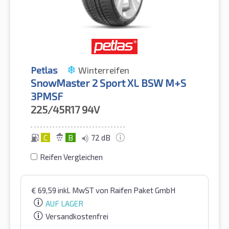
Petlas
Winterreifen
SnowMaster 2 Sport XL BSW M+S
3PMSF
225/45R17
94V
C
B
72 dB
Reifen Vergleichen
€
69,59
inkl. MwST
von Raifen Paket GmbH
AUF LAGER
Versandkostenfrei