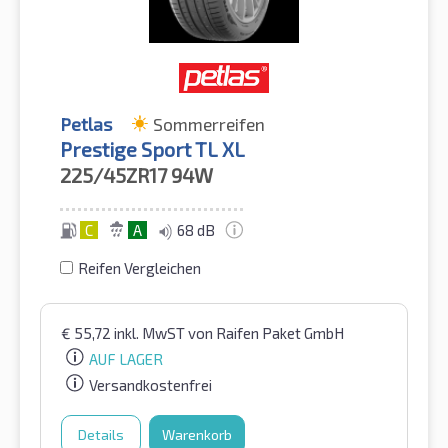
Petlas
Sommerreifen
Prestige Sport TL XL
225/45ZR17
94W
C
A
68 dB
Reifen Vergleichen
€
55,72
inkl. MwST
von Raifen Paket GmbH
AUF LAGER
Versandkostenfrei
Details
Warenkorb