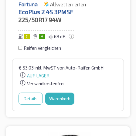
Fortuna
Allwetterreifen
EcoPlus 2 4S 3PMSF
225/50R17
94W
C
B
68 dB
Reifen Vergleichen
€
53,03
inkl. MwST
von Auto-Raifen GmbH
AUF LAGER
Versandkostenfrei
Details
Warenkorb