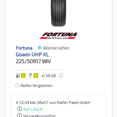
Fortuna
Winterreifen
Gowin UHP XL
225/50R17
98V
C
C
68 dB
Reifen Vergleichen
€
52,49
inkl. MwST
von Raifen Paket GmbH
AUF LAGER
Versandkostenfrei