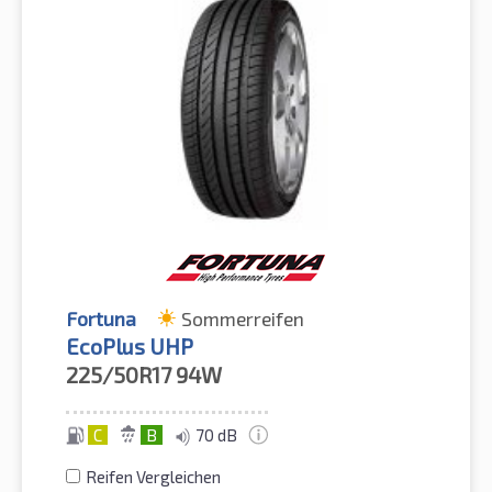
Fortuna
Sommerreifen
EcoPlus UHP
225/50R17
94W
C
B
70 dB
Reifen Vergleichen