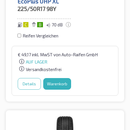
EcoPlus UHP XL
225/50R17
98Y
C
B
70 dB
Reifen Vergleichen
€
49,17
inkl. MwST
von Auto-Raifen GmbH
AUF LAGER
Versandkostenfrei
Details
Warenkorb