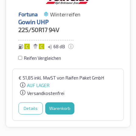
Fortuna
Winterreifen
Gowin UHP
225/50R17
94V
C
C
68 dB
Reifen Vergleichen
€
51,85
inkl. MwST
von Raifen Paket GmbH
AUF LAGER
Versandkostenfrei
Details
Warenkorb