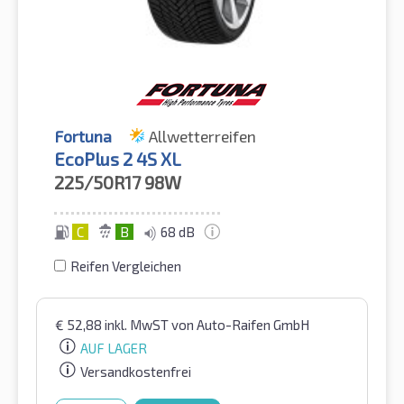
Fortuna
Allwetterreifen
EcoPlus 2 4S XL
225/50R17
98W
C
B
68 dB
Reifen Vergleichen
€
52,88
inkl. MwST
von Auto-Raifen GmbH
AUF LAGER
Versandkostenfrei