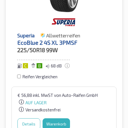
Superia
Allwetterreifen
EcoBlue 2 4S XL 3PMSF
225/50R18
99W
C
B
68 dB
Reifen Vergleichen
€
56,88
inkl. MwST
von Auto-Raifen GmbH
AUF LAGER
Versandkostenfrei
Details
Warenkorb