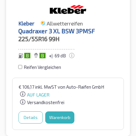
Kleber
Allwetterreifen
Quadraxer 3 XL BSW 3PMSF
225/55R16
99H
B
B
69 dB
Reifen Vergleichen
€
106,17
inkl. MwST
von Auto-Raifen GmbH
AUF LAGER
Versandkostenfrei
Details
Warenkorb