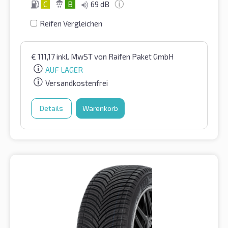
C
B
69 dB
Reifen Vergleichen
€
111,17
inkl. MwST
von Raifen Paket GmbH
AUF LAGER
Versandkostenfrei
Details
Warenkorb