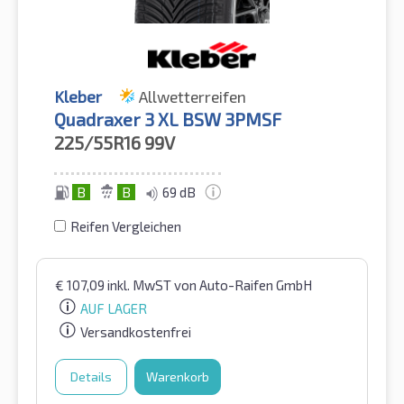
Kleber
Allwetterreifen
Quadraxer 3 XL BSW 3PMSF
225/55R16
99V
B
B
69 dB
Reifen Vergleichen
€
107,09
inkl. MwST
von Auto-Raifen GmbH
AUF LAGER
Versandkostenfrei
Details
Warenkorb