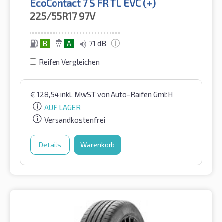
EcoContact 7 S FR TL EVC (+)
225/55R17
97V
B
A
71 dB
Reifen Vergleichen
€
128,54
inkl. MwST
von Auto-Raifen GmbH
AUF LAGER
Versandkostenfrei
Details
Warenkorb