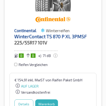
Continental
Winterreifen
WinterContact TS 870 P XL 3PMSF
225/55R17
101V
B
B
71 dB
Reifen Vergleichen
€
154,91
inkl. MwST
von Raifen Paket GmbH
AUF LAGER
Versandkostenfrei
Details
Warenkorb