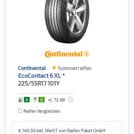
Continental
Sommerreifen
EcoContact 6 XL *
225/55R17
101Y
A
B
72 dB
Reifen Vergleichen
€
140,50
inkl. MwST
von Raifen Paket GmbH