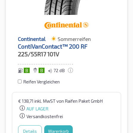
Continental
Sommerreifen
ContiVanContact™ 200 RF
225/55R17
101V
B
B
72 dB
Reifen Vergleichen
€
138,71
inkl. MwST
von Raifen Paket GmbH
AUF LAGER
Versandkostenfrei
Details
Warenkorb