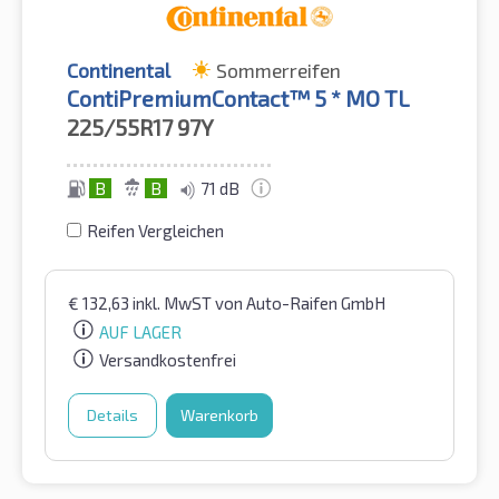
Continental
Sommerreifen
ContiPremiumContact™ 5 * MO TL
225/55R17
97Y
B
B
71 dB
Reifen Vergleichen
€
132,63
inkl. MwST
von Auto-Raifen GmbH
AUF LAGER
Versandkostenfrei
Details
Warenkorb