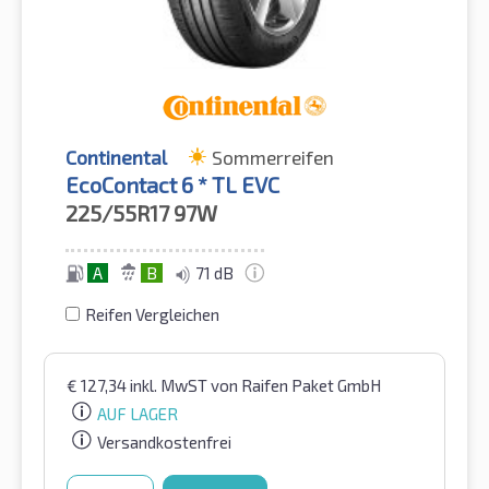
Continental
Sommerreifen
EcoContact 6 * TL EVC
225/55R17
97W
A
B
71 dB
Reifen Vergleichen
€
127,34
inkl. MwST
von Raifen Paket GmbH
AUF LAGER
Versandkostenfrei