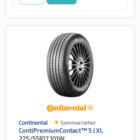
Continental
Sommerreifen
ContiPremiumContact™ 5 J XL
225/55R17
101W