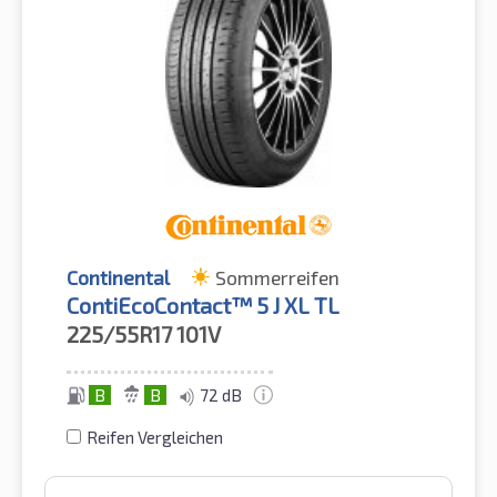
Continental
Sommerreifen
ContiEcoContact™ 5 J XL TL
225/55R17
101V
B
B
72 dB
Reifen Vergleichen