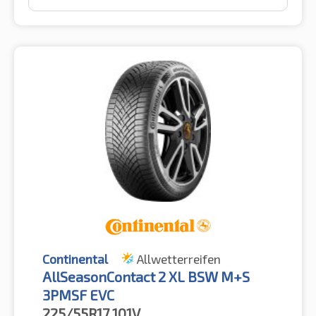
Continental
Allwetterreifen
AllSeasonContact 2 XL BSW M+S
3PMSF EVC
225/55R17
101V