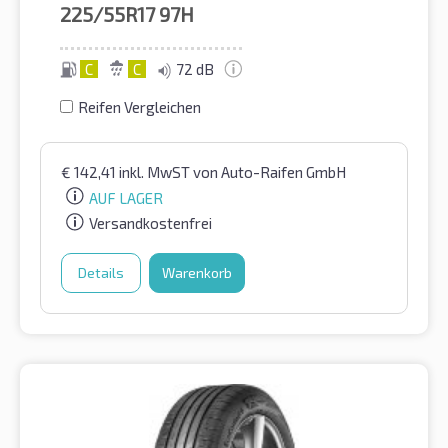
225/55R17
97H
C
C
72 dB
Reifen Vergleichen
€
142,41
inkl. MwST
von Auto-Raifen GmbH
AUF LAGER
Versandkostenfrei
Details
Warenkorb