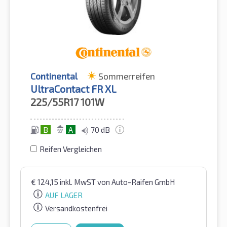
Continental
Sommerreifen
UltraContact FR XL
225/55R17
101W
B
A
70 dB
Reifen Vergleichen
€
124,15
inkl. MwST
von Auto-Raifen GmbH
AUF LAGER
Versandkostenfrei