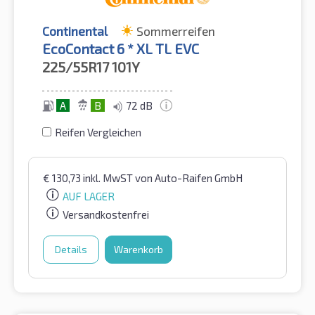
Continental
Sommerreifen
EcoContact 6 * XL TL EVC
225/55R17
101Y
A
B
72 dB
Reifen Vergleichen
€
130,73
inkl. MwST
von Auto-Raifen GmbH
AUF LAGER
Versandkostenfrei
Details
Warenkorb