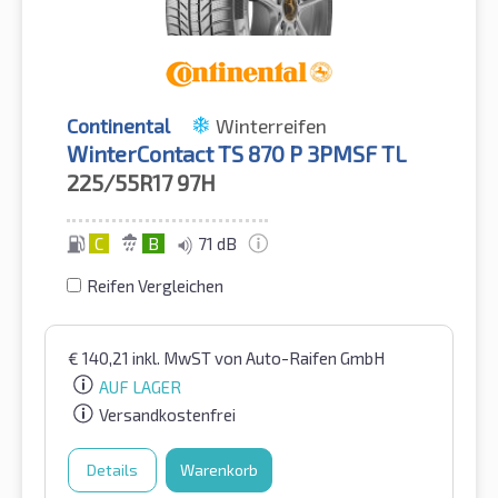
Continental
Winterreifen
WinterContact TS 870 P 3PMSF TL
225/55R17
97H
C
B
71 dB
Reifen Vergleichen
€
140,21
inkl. MwST
von Auto-Raifen GmbH
AUF LAGER
Versandkostenfrei
Details
Warenkorb