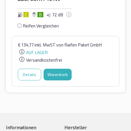
C
B
72 dB
Reifen Vergleichen
€
134,77
inkl. MwST
von Raifen Paket GmbH
AUF LAGER
Versandkostenfrei
Details
Warenkorb
Informationen
Hersteller