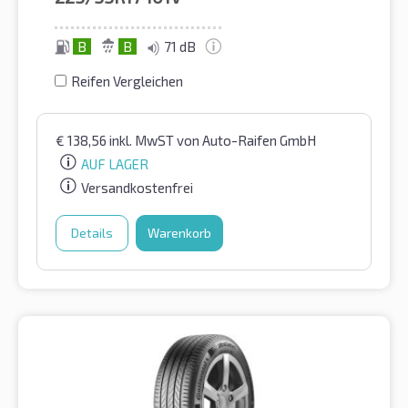
B
B
71 dB
Reifen Vergleichen
€
138,56
inkl. MwST
von Auto-Raifen GmbH
AUF LAGER
Versandkostenfrei
Details
Warenkorb