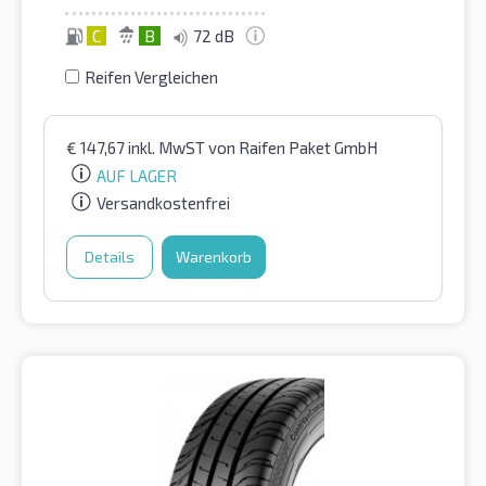
C
B
72 dB
Reifen Vergleichen
€
147,67
inkl. MwST
von Raifen Paket GmbH
AUF LAGER
Versandkostenfrei
Details
Warenkorb