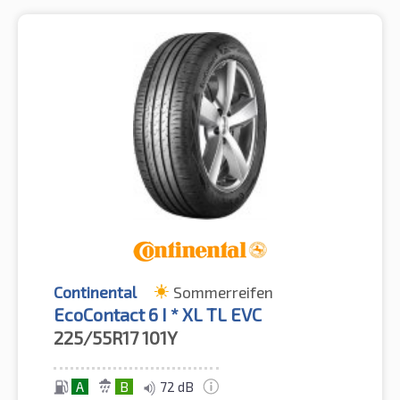
Continental
Sommerreifen
EcoContact 6 I * XL TL EVC
225/55R17
101Y
A
B
72 dB