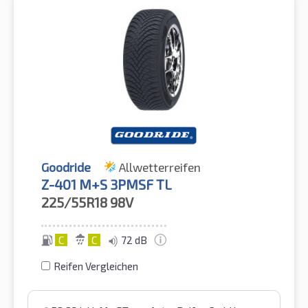
Goodride
Allwetterreifen
Z-401 M+S 3PMSF TL
225/55R18
98V
C
C
72 dB
Reifen Vergleichen