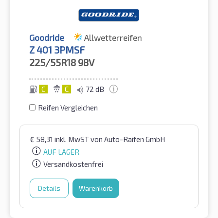
Goodride
Allwetterreifen
Z 401 3PMSF
225/55R18
98V
C
C
72 dB
Reifen Vergleichen
€
58,31
inkl. MwST
von Auto-Raifen GmbH
AUF LAGER
Versandkostenfrei
Details
Warenkorb