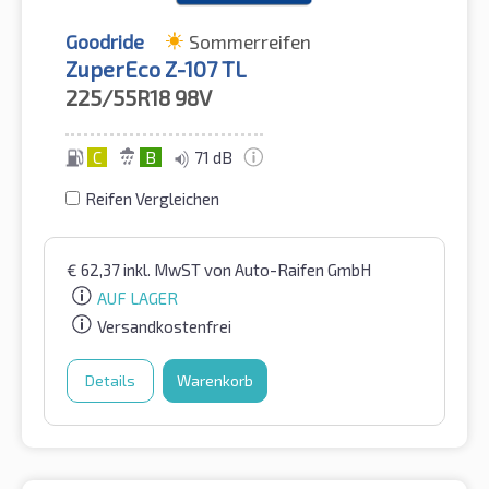
Goodride
Sommerreifen
ZuperEco Z-107 TL
225/55R18
98V
C
B
71 dB
Reifen Vergleichen
€
62,37
inkl. MwST
von Auto-Raifen GmbH
AUF LAGER
Versandkostenfrei
Details
Warenkorb