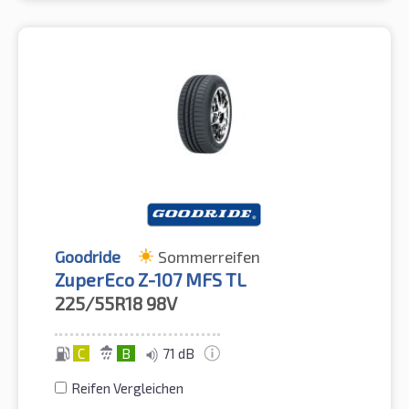
Goodride
Sommerreifen
ZuperEco Z-107 MFS TL
225/55R18
98V
C
B
71 dB
Reifen Vergleichen