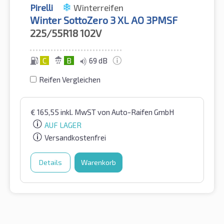
Pirelli
Winterreifen
Winter SottoZero 3 XL AO 3PMSF
225/55R18
102V
C
B
69 dB
Reifen Vergleichen
€
165,55
inkl. MwST
von Auto-Raifen GmbH
AUF LAGER
Versandkostenfrei
Details
Warenkorb