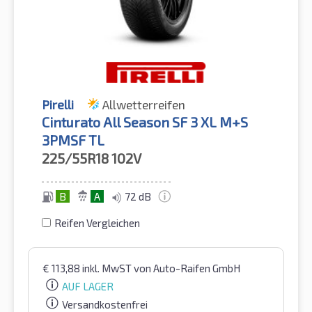
Pirelli
Allwetterreifen
Cinturato All Season SF 3 XL M+S
3PMSF TL
225/55R18
102V
B
A
72 dB
Reifen Vergleichen
€
113,88
inkl. MwST
von Auto-Raifen GmbH
AUF LAGER
Versandkostenfrei