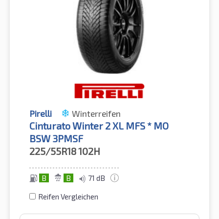
Pirelli
Winterreifen
Cinturato Winter 2 XL MFS * MO
BSW 3PMSF
225/55R18
102H
B
B
71 dB
Reifen Vergleichen