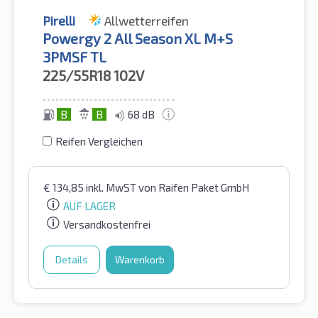
Pirelli
Allwetterreifen
Powergy 2 All Season XL M+S
3PMSF TL
225/55R18
102V
B
B
68 dB
Reifen Vergleichen
€
134,85
inkl. MwST
von Raifen Paket GmbH
AUF LAGER
Versandkostenfrei
Details
Warenkorb