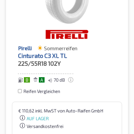
Pirelli
Sommerreifen
Cinturato C3 XL TL
225/55R18
102Y
B
A
70 dB
Reifen Vergleichen
€
110,62
inkl. MwST
von Auto-Raifen GmbH
AUF LAGER
Versandkostenfrei