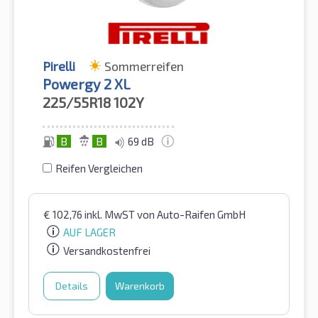
Pirelli
Sommerreifen
Powergy 2 XL
225/55R18
102Y
B
B
69 dB
Reifen Vergleichen
€
102,76
inkl. MwST
von Auto-Raifen GmbH
AUF LAGER
Versandkostenfrei
Details
Warenkorb