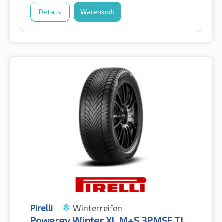
Details
Warenkorb
Pirelli
Winterreifen
Powergy Winter XL M+S 3PMSF TL