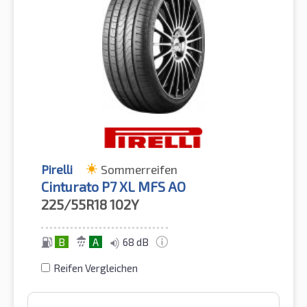
Pirelli
Sommerreifen
Cinturato P7 XL MFS AO
225/55R18
102Y
B
A
68 dB
Reifen Vergleichen