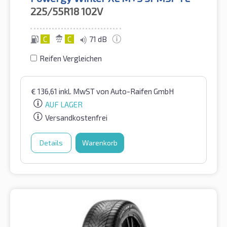
225/55R18
102V
C
C
71 dB
Reifen Vergleichen
€
136,61
inkl. MwST
von Auto-Raifen GmbH
AUF LAGER
Versandkostenfrei
Details
Warenkorb