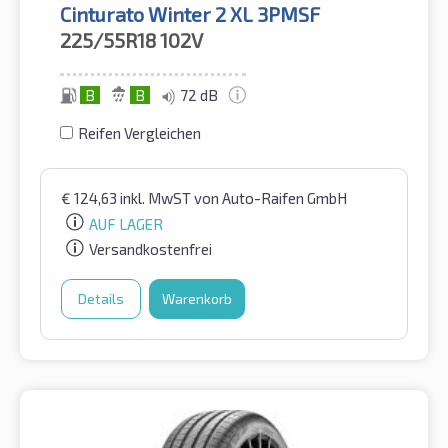
Cinturato Winter 2 XL 3PMSF
225/55R18
102V
B
B
72 dB
Reifen Vergleichen
€
124,63
inkl. MwST
von Auto-Raifen GmbH
AUF LAGER
Versandkostenfrei
Details
Warenkorb