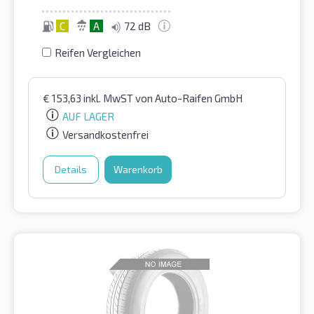
C
A
72 dB
Reifen Vergleichen
€
153,63
inkl. MwST
von Auto-Raifen GmbH
AUF LAGER
Versandkostenfrei
Details
Warenkorb