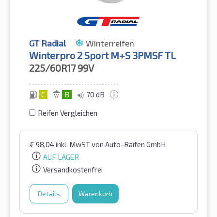
GT Radial
Winterreifen
Winterpro 2 Sport M+S 3PMSF TL
225/60R17
99V
C
B
70 dB
Reifen Vergleichen
€
98,04
inkl. MwST
von Auto-Raifen GmbH
AUF LAGER
Versandkostenfrei
Details
Warenkorb