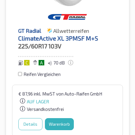
GT Radial
Allwetterreifen
ClimateActive XL 3PMSF M+S
225/60R17
103V
C
A
70 dB
Reifen Vergleichen
€
87,96
inkl. MwST
von Auto-Raifen GmbH
AUF LAGER
Versandkostenfrei
Details
Warenkorb