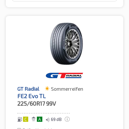
GT Radial
Sommerreifen
FE2 Evo TL
225/60R17
99V
C
A
69 dB