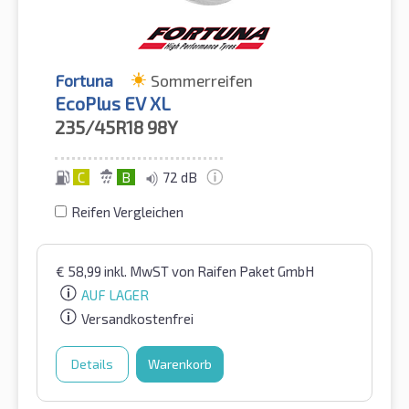
Fortuna
Sommerreifen
EcoPlus EV XL
235/45R18
98Y
C
B
72 dB
Reifen Vergleichen
€
58,99
inkl. MwST
von Raifen Paket GmbH
AUF LAGER
Versandkostenfrei
Details
Warenkorb