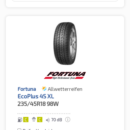
Fortuna
Allwetterreifen
EcoPlus 4S XL
235/45R18
98W
C
C
70 dB