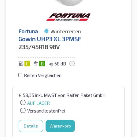
Fortuna
Winterreifen
Gowin UHP3 XL 3PMSF
235/45R18
98V
C
B
68 dB
Reifen Vergleichen
€
58,35
inkl. MwST
von Raifen Paket GmbH
AUF LAGER
Versandkostenfrei
Details
Warenkorb