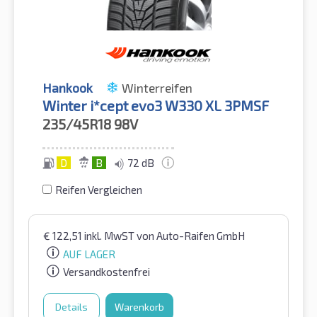
Hankook
Winterreifen
Winter i*cept evo3 W330 XL 3PMSF
235/45R18
98V
D
B
72 dB
Reifen Vergleichen
€
122,51
inkl. MwST
von Auto-Raifen GmbH
AUF LAGER
Versandkostenfrei
Details
Warenkorb