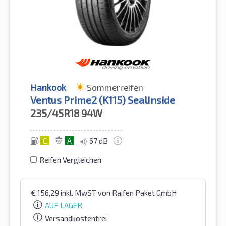
Hankook
Sommerreifen
Ventus Prime2 (K115) SealInside
235/45R18
94W
C
A
67 dB
Reifen Vergleichen
€
156,29
inkl. MwST
von Raifen Paket GmbH
AUF LAGER
Versandkostenfrei