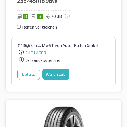
235/45R18
98W
B
B
70 dB
Reifen Vergleichen
€
136,62
inkl. MwST
von Auto-Raifen GmbH
AUF LAGER
Versandkostenfrei
Details
Warenkorb