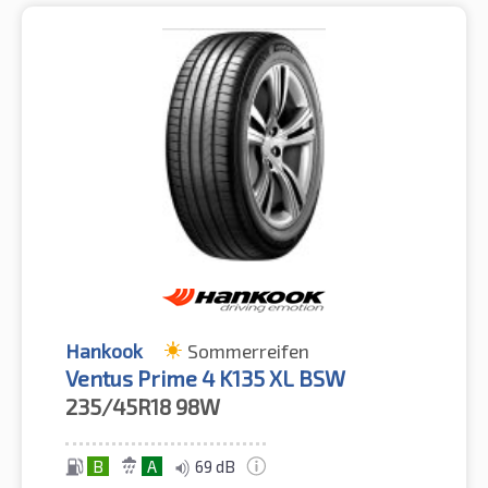
Hankook
Sommerreifen
Ventus Prime 4 K135 XL BSW
235/45R18
98W
B
A
69 dB