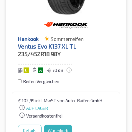
Hankook
Sommerreifen
Ventus Evo K137 XL TL
235/45ZR18
98Y
C
A
70 dB
Reifen Vergleichen
€
102,99
inkl. MwST
von Auto-Raifen GmbH
AUF LAGER
Versandkostenfrei
Details
Warenkorb