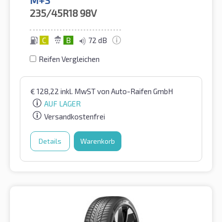
235/45R18
98V
C
B
72 dB
Reifen Vergleichen
€
128,22
inkl. MwST
von Auto-Raifen GmbH
AUF LAGER
Versandkostenfrei
Details
Warenkorb