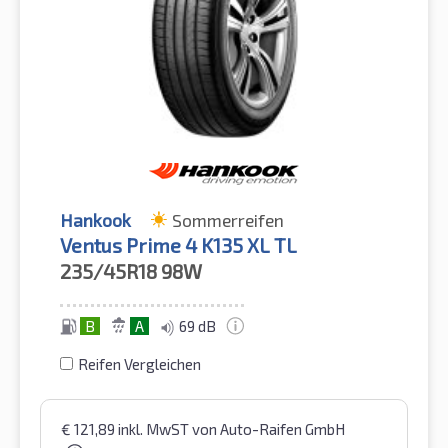
Hankook
Sommerreifen
Ventus Prime 4 K135 XL TL
235/45R18
98W
B
A
69 dB
Reifen Vergleichen
€
121,89
inkl. MwST
von Auto-Raifen GmbH