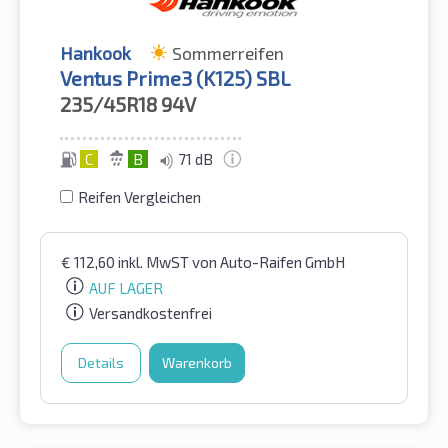
Hankook
Sommerreifen
Ventus Prime3 (K125) SBL
235/45R18
94V
C
B
71 dB
Reifen Vergleichen
€
112,60
inkl. MwST
von Auto-Raifen GmbH
AUF LAGER
Versandkostenfrei
Details
Warenkorb