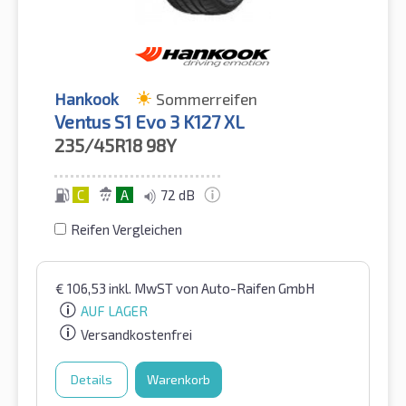
Hankook
Sommerreifen
Ventus S1 Evo 3 K127 XL
235/45R18
98Y
C
A
72 dB
Reifen Vergleichen
€
106,53
inkl. MwST
von Auto-Raifen GmbH
AUF LAGER
Versandkostenfrei
Details
Warenkorb