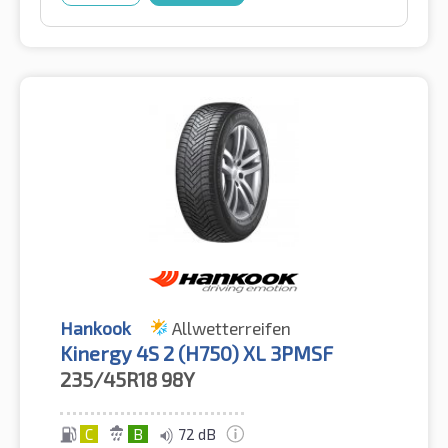
Hankook
Allwetterreifen
Kinergy 4S 2 (H750) XL 3PMSF
235/45R18
98Y
C
B
72 dB