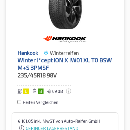
Hankook
Winterreifen
Winter i*cept iON X IW01 XL T0 BSW
M+S 3PMSF
235/45R18
98V
D
B
69 dB
Reifen Vergleichen
€
161,05
inkl. MwST
von Auto-Raifen GmbH
GERINGER LAGERBESTAND