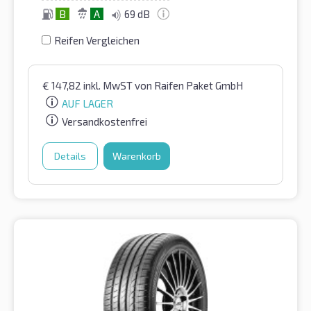
B
A
69 dB
Reifen Vergleichen
€
147,82
inkl. MwST
von Raifen Paket GmbH
AUF LAGER
Versandkostenfrei
Details
Warenkorb