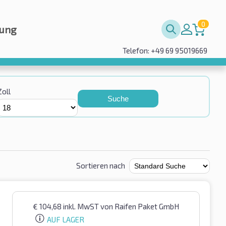
0
rung
Telefon: +49 69 95019669
Zoll
Suche
Sortieren nach
€
104,68
inkl. MwST
von Raifen Paket GmbH
AUF LAGER