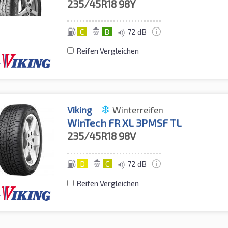
235/45R18
98Y
C
B
72 dB
Reifen Vergleichen
Viking
Winterreifen
WinTech FR XL 3PMSF TL
235/45R18
98V
D
C
72 dB
Reifen Vergleichen