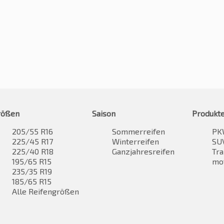
rößen
Saison
Produkt
205/55 R16
Sommerreifen
PK
225/45 R17
Winterreifen
SUV
225/40 R18
Ganzjahresreifen
Tra
195/65 R15
mo
235/35 R19
185/65 R15
Alle Reifengrößen