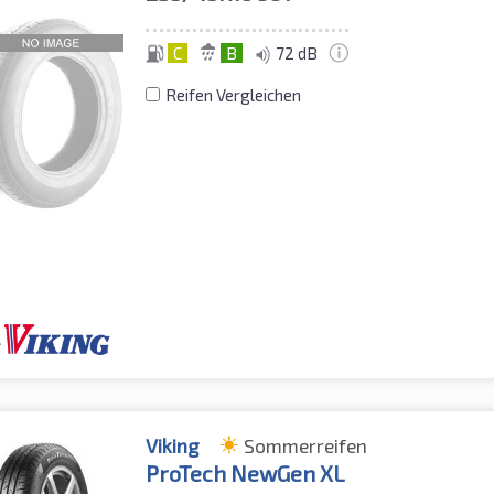
C
B
72 dB
Reifen Vergleichen
Viking
Sommerreifen
ProTech NewGen XL