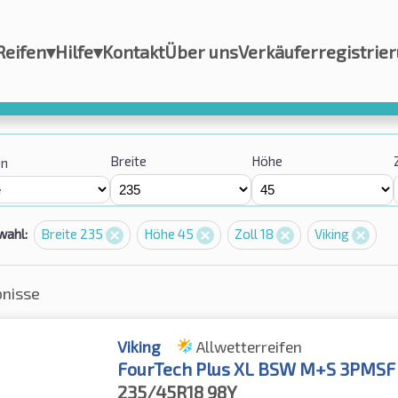
Reifen
▾
Hilfe
▾
Kontakt
Über uns
Verkäuferregistrie
Breite
Höhe
on
wahl:
Breite 235
Höhe 45
Zoll 18
Viking
bnisse
Viking
Allwetterreifen
FourTech Plus XL BSW M+S 3PMSF
235/45R18
98Y