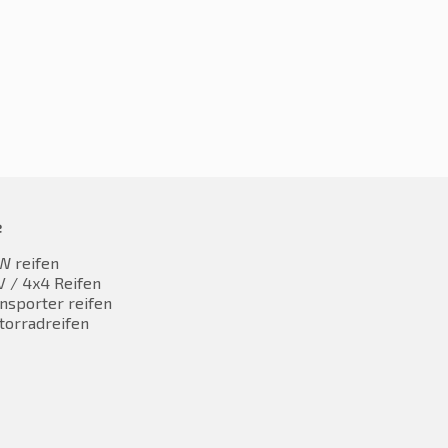
e
W reifen
 / 4x4 Reifen
nsporter reifen
torradreifen