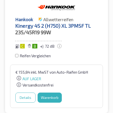
Hankook
Allwetterreifen
Kinergy 4S 2 (H750) XL 3PMSF TL
235/45R19
99W
C
B
72 dB
Reifen Vergleichen
€
155,84
inkl. MwST
von Auto-Raifen GmbH
AUF LAGER
Versandkostenfrei
Details
Warenkorb