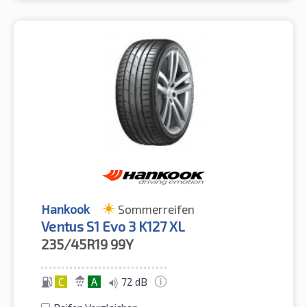
Hankook
Sommerreifen
Ventus S1 Evo 3 K127 XL
235/45R19
99Y
C
A
72 dB