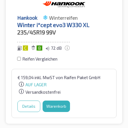
Hankook
Winterreifen
Winter i*cept evo3 W330 XL
235/45R19
99V
C
B
72 dB
Reifen Vergleichen
€
159,04
inkl. MwST
von Raifen Paket GmbH
AUF LAGER
Versandkostenfrei
Details
Warenkorb