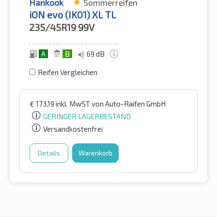
Hankook
Sommerreifen
iON evo (IK01) XL TL
235/45R19
99V
A
B
69 dB
Reifen Vergleichen
€
173,19
inkl. MwST
von Auto-Raifen GmbH
GERINGER LAGERBESTAND
Versandkostenfrei
Details
Warenkorb