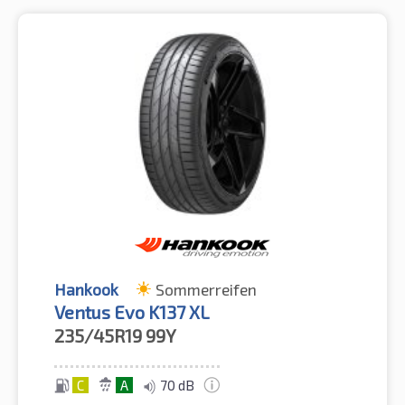
Hankook
Sommerreifen
Ventus Evo K137 XL
235/45R19
99Y
C
A
70 dB