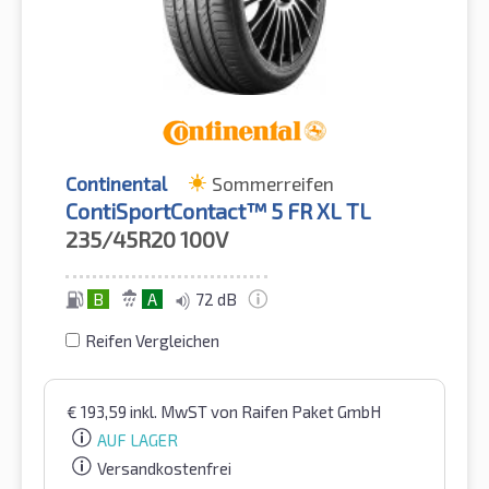
Continental
Sommerreifen
ContiSportContact™ 5 FR XL TL
235/45R20
100V
B
A
72 dB
Reifen Vergleichen
€
193,59
inkl. MwST
von Raifen Paket GmbH
AUF LAGER
Versandkostenfrei