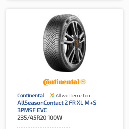
Continental
Allwetterreifen
AllSeasonContact 2 FR XL M+S
3PMSF EVC
235/45R20
100W