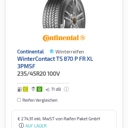
Continental
Winterreifen
WinterContact TS 870 P FR XL
3PMSF
235/45R20
100V
C
B
71 dB
Reifen Vergleichen
€
274,91
inkl. MwST
von Raifen Paket GmbH
AUF LAGER