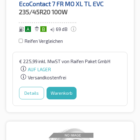
EcoContact 7 FR MO XL TL EVC
235/45R20
100W
A
B
69 dB
Reifen Vergleichen
€
225,99
inkl. MwST
von Raifen Paket GmbH
AUF LAGER
Versandkostenfrei
Details
Warenkorb