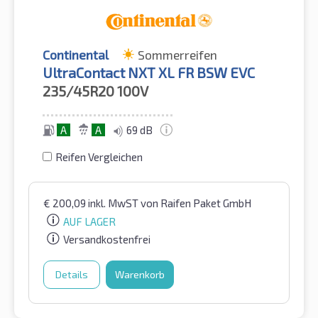
Continental
Sommerreifen
UltraContact NXT XL FR BSW EVC
235/45R20
100V
A
A
69 dB
Reifen Vergleichen
€
200,09
inkl. MwST
von Raifen Paket GmbH
AUF LAGER
Versandkostenfrei
Details
Warenkorb