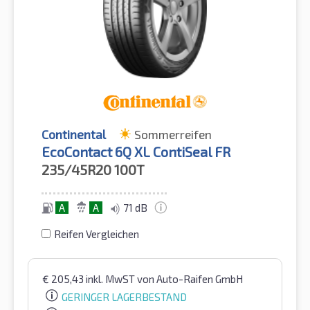
Continental
Sommerreifen
EcoContact 6Q XL ContiSeal FR
235/45R20
100T
A
A
71 dB
Reifen Vergleichen
€
205,43
inkl. MwST
von Auto-Raifen GmbH
GERINGER LAGERBESTAND