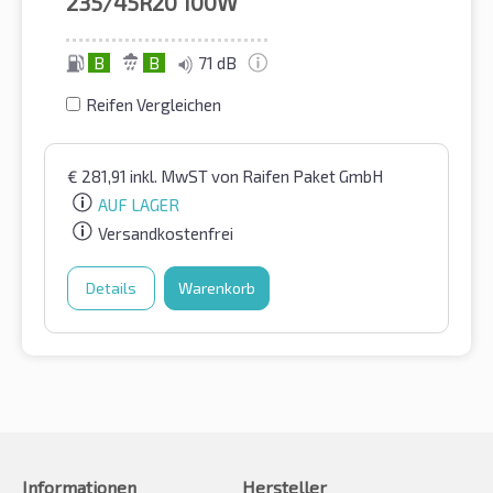
235/45R20
100W
B
B
71 dB
Reifen Vergleichen
€
281,91
inkl. MwST
von Raifen Paket GmbH
AUF LAGER
Versandkostenfrei
Details
Warenkorb
Informationen
Hersteller