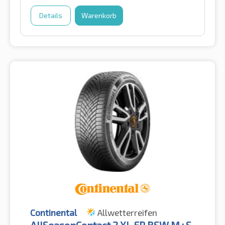
Details
Warenkorb
Continental
Allwetterreifen
AllSeasonContact 2 XL FR BSW M+S