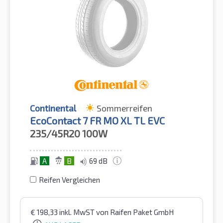
Continental
Sommerreifen
EcoContact 7 FR MO XL TL EVC
235/45R20
100W
A
B
69 dB
Reifen Vergleichen
€
198,33
inkl. MwST
von Raifen Paket GmbH