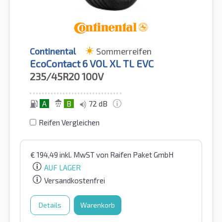
Continental
Sommerreifen
EcoContact 6 VOL XL TL EVC
235/45R20
100V
A
B
72 dB
Reifen Vergleichen
€
194,49
inkl. MwST
von Raifen Paket GmbH
AUF LAGER
Versandkostenfrei
Details
Warenkorb