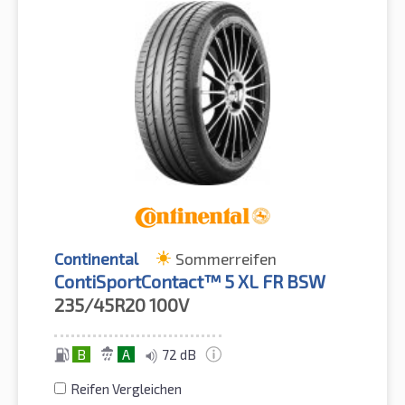
Continental
Sommerreifen
ContiSportContact™ 5 XL FR BSW
235/45R20
100V
B
A
72 dB
Reifen Vergleichen