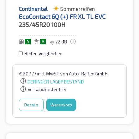
Continental
Sommerreifen
EcoContact 6Q (+) FR XL TL EVC
235/45R20
100H
A
A
72 dB
Reifen Vergleichen
€
207,77
inkl. MwST
von Auto-Raifen GmbH
GERINGER LAGERBESTAND
Versandkostenfrei
Details
Warenkorb