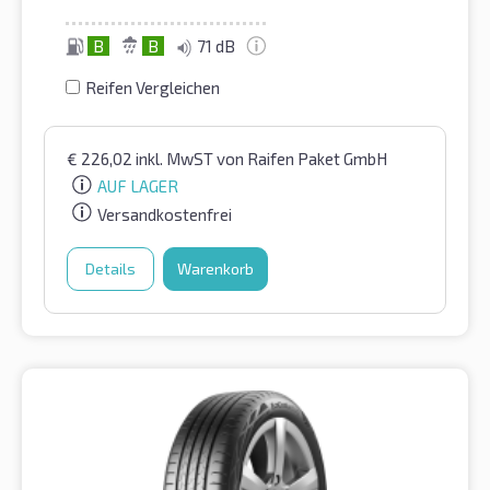
B
B
71 dB
Reifen Vergleichen
€
226,02
inkl. MwST
von Raifen Paket GmbH
AUF LAGER
Versandkostenfrei
Details
Warenkorb