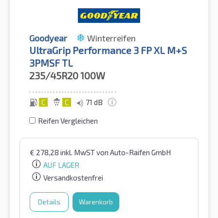
Goodyear
Winterreifen
UltraGrip Performance 3 FP XL M+S
3PMSF TL
235/45R20
100W
C
C
71 dB
Reifen Vergleichen
€
278,28
inkl. MwST
von Auto-Raifen GmbH
AUF LAGER
Versandkostenfrei
Details
Warenkorb