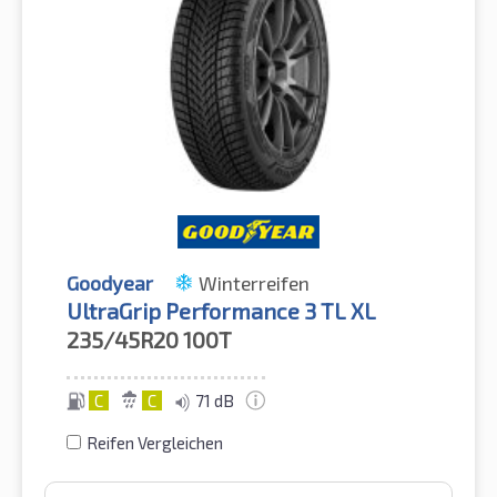
Goodyear
Winterreifen
UltraGrip Performance 3 TL XL
235/45R20
100T
C
C
71 dB
Reifen Vergleichen