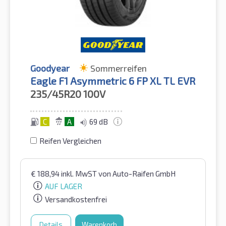
Goodyear
Sommerreifen
Eagle F1 Asymmetric 6 FP XL TL EVR
235/45R20
100V
C
A
69 dB
Reifen Vergleichen
€
188,94
inkl. MwST
von Auto-Raifen GmbH
AUF LAGER
Versandkostenfrei
Details
Warenkorb