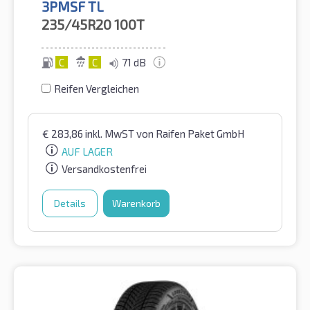
3PMSF TL
235/45R20
100T
C
C
71 dB
Reifen Vergleichen
€
283,86
inkl. MwST
von Raifen Paket GmbH
AUF LAGER
Versandkostenfrei
Details
Warenkorb