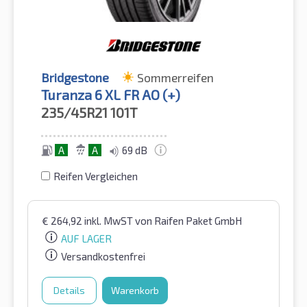
Bridgestone
Sommerreifen
Turanza 6 XL FR AO (+)
235/45R21
101T
A
A
69 dB
Reifen Vergleichen
€
264,92
inkl. MwST
von Raifen Paket GmbH
AUF LAGER
Versandkostenfrei
Details
Warenkorb