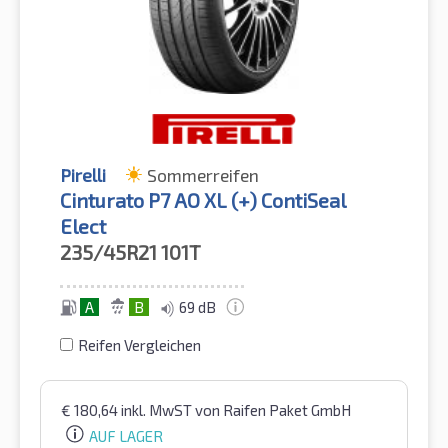
Pirelli
Sommerreifen
Cinturato P7 AO XL (+) ContiSeal
Elect
235/45R21
101T
A
B
69 dB
Reifen Vergleichen
€
180,64
inkl. MwST
von Raifen Paket GmbH
AUF LAGER