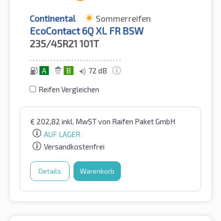
Continental
Sommerreifen
EcoContact 6Q XL FR BSW
235/45R21
101T
A
B
72 dB
Reifen Vergleichen
€
202,82
inkl. MwST
von Raifen Paket GmbH
AUF LAGER
Versandkostenfrei
Details
Warenkorb