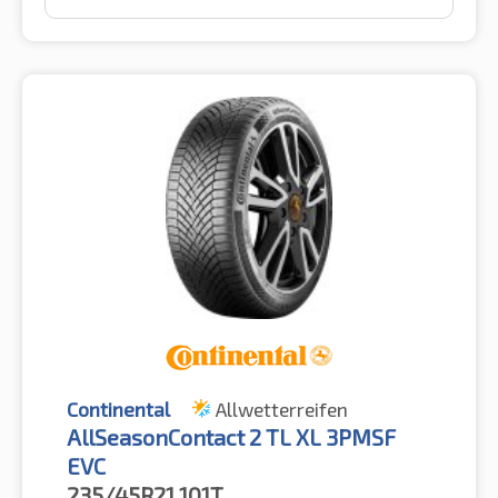
Continental
Allwetterreifen
AllSeasonContact 2 TL XL 3PMSF
EVC
235/45R21
101T