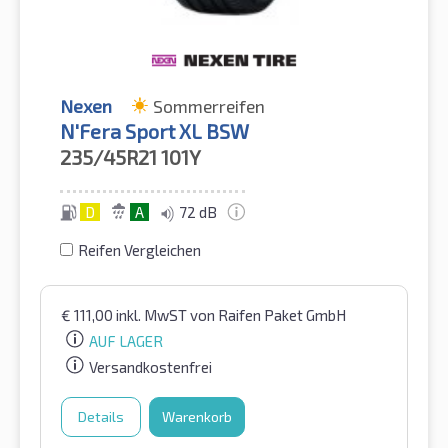
Nexen
Sommerreifen
N'Fera Sport XL BSW
235/45R21
101Y
D
A
72 dB
Reifen Vergleichen
€
111,00
inkl. MwST
von Raifen Paket GmbH
AUF LAGER
Versandkostenfrei
Details
Warenkorb