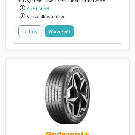
€
176,89
inkl. MwST
von Raifen Paket GmbH
AUF LAGER
Versandkostenfrei
Details
Warenkorb