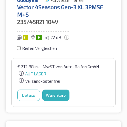
Vector 4Seasons Gen-3 XL 3PMSF
M+S
235/45R21
104V
C
B
72 dB
Reifen Vergleichen
€
212,88
inkl. MwST
von Auto-Raifen GmbH
AUF LAGER
Versandkostenfrei
Details
Warenkorb