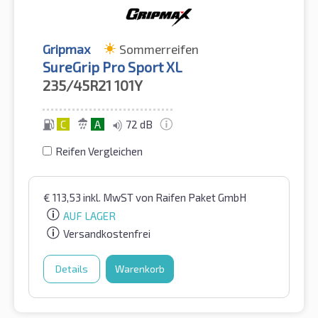
Gripmax
Sommerreifen
SureGrip Pro Sport XL
235/45R21
101Y
C
A
72 dB
Reifen Vergleichen
€
113,53
inkl. MwST
von Raifen Paket GmbH
AUF LAGER
Versandkostenfrei
Details
Warenkorb