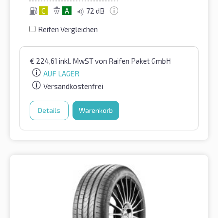
C
A
72 dB
Reifen Vergleichen
€
224,61
inkl. MwST
von Raifen Paket GmbH
AUF LAGER
Versandkostenfrei
Details
Warenkorb