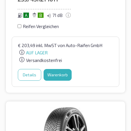
A
B
71 dB
Reifen Vergleichen
€
203,49
inkl. MwST
von Auto-Raifen GmbH
AUF LAGER
Versandkostenfrei
Details
Warenkorb