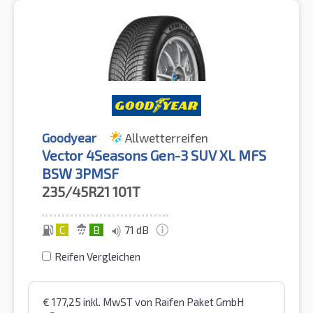
Goodyear
Allwetterreifen
Vector 4Seasons Gen-3 SUV XL MFS
BSW 3PMSF
235/45R21
101T
C
B
71 dB
Reifen Vergleichen
€
177,25
inkl. MwST
von Raifen Paket GmbH