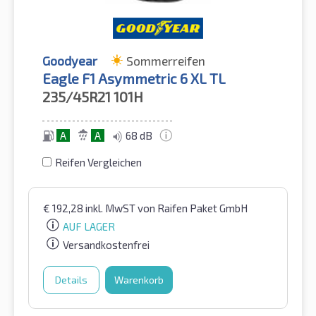
Goodyear
Sommerreifen
Eagle F1 Asymmetric 6 XL TL
235/45R21
101H
A
A
68 dB
Reifen Vergleichen
€
192,28
inkl. MwST
von Raifen Paket GmbH
AUF LAGER
Versandkostenfrei
Details
Warenkorb