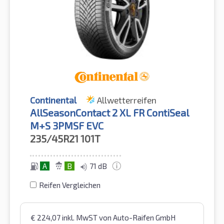
Continental
Allwetterreifen
AllSeasonContact 2 XL FR ContiSeal
M+S 3PMSF EVC
235/45R21
101T
A
B
71 dB
Reifen Vergleichen
€
224,07
inkl. MwST
von Auto-Raifen GmbH