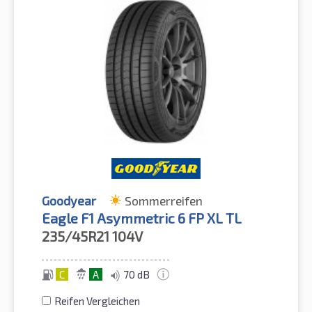
Goodyear
Sommerreifen
Eagle F1 Asymmetric 6 FP XL TL
235/45R21
104V
C
A
70 dB
Reifen Vergleichen