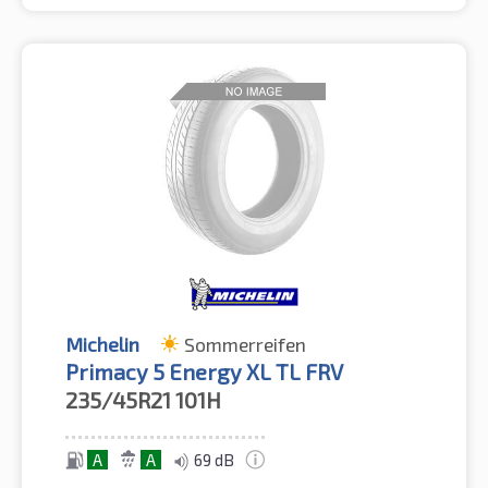
Michelin
Sommerreifen
Primacy 5 Energy XL TL FRV
235/45R21
101H
A
A
69 dB