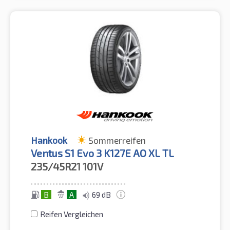
Hankook
Sommerreifen
Ventus S1 Evo 3 K127E AO XL TL
235/45R21
101V
B
A
69 dB
Reifen Vergleichen