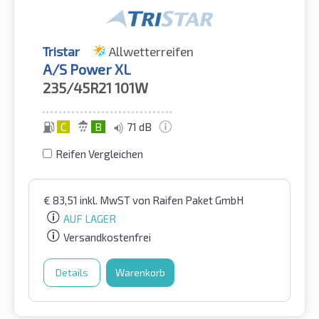
Tristar
Allwetterreifen
A/S Power XL
235/45R21
101W
C
B
71 dB
Reifen Vergleichen
€
83,51
inkl. MwST
von Raifen Paket GmbH
AUF LAGER
Versandkostenfrei
Details
Warenkorb