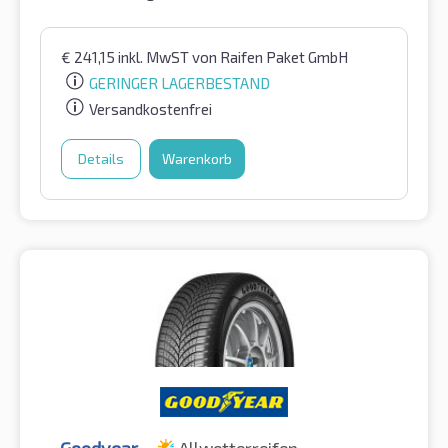
€
241,15
inkl. MwST
von Raifen Paket GmbH
GERINGER LAGERBESTAND
Versandkostenfrei
Details
Warenkorb
Goodyear
Allwetterreifen