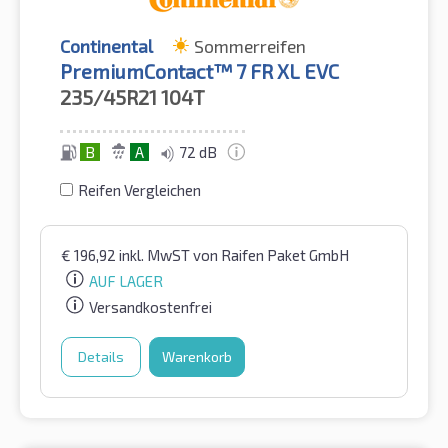
Continental
Sommerreifen
PremiumContact™ 7 FR XL EVC
235/45R21
104T
B
A
72 dB
Reifen Vergleichen
€
196,92
inkl. MwST
von Raifen Paket GmbH
AUF LAGER
Versandkostenfrei
Details
Warenkorb