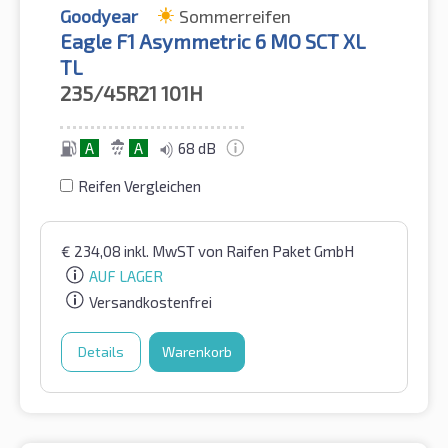
Goodyear
Sommerreifen
Eagle F1 Asymmetric 6 MO SCT XL
TL
235/45R21
101H
A
A
68 dB
Reifen Vergleichen
€
234,08
inkl. MwST
von Raifen Paket GmbH
AUF LAGER
Versandkostenfrei
Details
Warenkorb