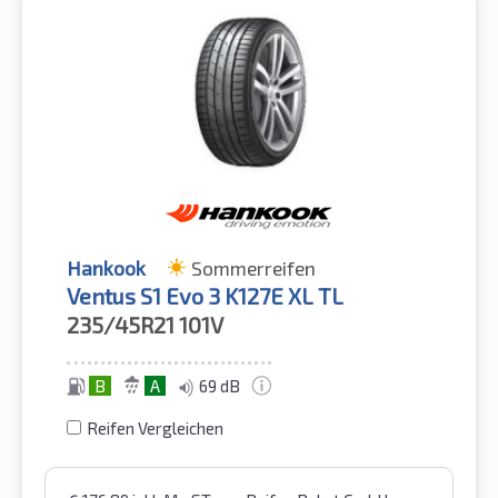
Hankook
Sommerreifen
Ventus S1 Evo 3 K127E XL TL
235/45R21
101V
B
A
69 dB
Reifen Vergleichen