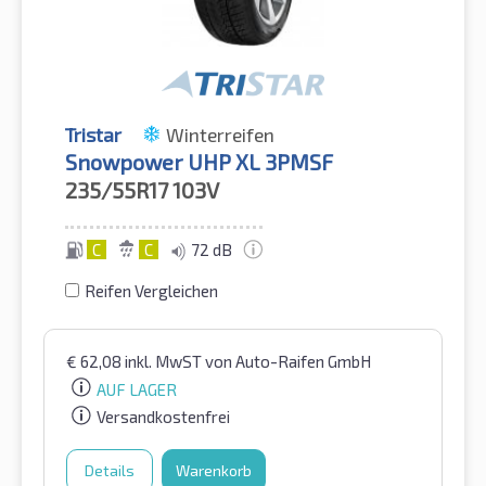
Tristar
Winterreifen
Snowpower UHP XL 3PMSF
235/55R17
103V
C
C
72 dB
Reifen Vergleichen
€
62,08
inkl. MwST
von Auto-Raifen GmbH
AUF LAGER
Versandkostenfrei
Details
Warenkorb