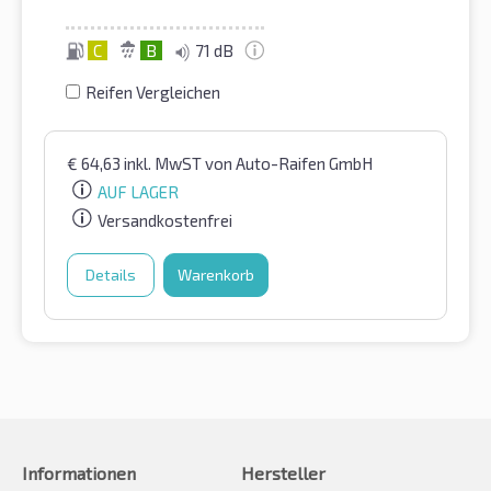
C
B
71 dB
Reifen Vergleichen
€
64,63
inkl. MwST
von Auto-Raifen GmbH
AUF LAGER
Versandkostenfrei
Details
Warenkorb
Informationen
Hersteller