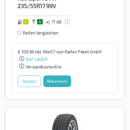
235/55R17
99V
C
A
71 dB
Reifen Vergleichen
€
100,96
inkl. MwST
von Raifen Paket GmbH
AUF LAGER
Versandkostenfrei
Details
Warenkorb