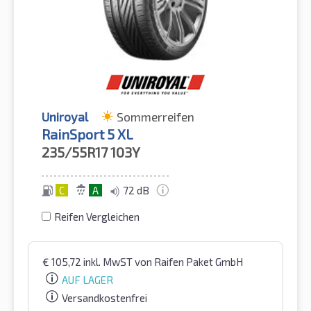
Uniroyal
Sommerreifen
RainSport 5 XL
235/55R17
103Y
C
A
72 dB
Reifen Vergleichen
€
105,72
inkl. MwST
von Raifen Paket GmbH
AUF LAGER
Versandkostenfrei