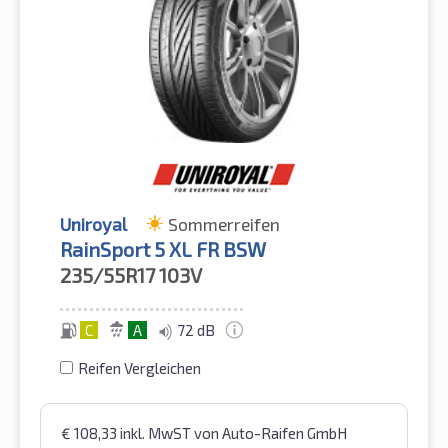
Uniroyal
Sommerreifen
RainSport 5 XL FR BSW
235/55R17
103V
C
A
72 dB
Reifen Vergleichen
€
108,33
inkl. MwST
von Auto-Raifen GmbH