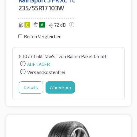
RainSport 5 FR XL TL
235/55R17
103W
C
A
72 dB
Reifen Vergleichen
€
107,73
inkl. MwST
von Raifen Paket GmbH
AUF LAGER
Versandkostenfrei
Details
Warenkorb