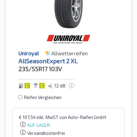
Uniroyal
Allwetterreifen
AllSeasonExpert 2 XL
235/55R17
103V
C
C
72 dB
Reifen Vergleichen
€
107,54
inkl. MwST
von Auto-Raifen GmbH
AUF LAGER
Versandkostenfrei