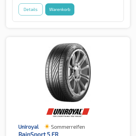
Details
Warenkorb
Uniroyal
Sommerreifen
RainSport 5 FR