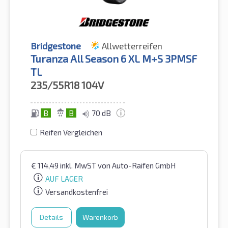
Bridgestone
Allwetterreifen
Turanza All Season 6 XL M+S 3PMSF
TL
235/55R18
104V
B
B
70 dB
Reifen Vergleichen
€
114,49
inkl. MwST
von Auto-Raifen GmbH
AUF LAGER
Versandkostenfrei
Details
Warenkorb