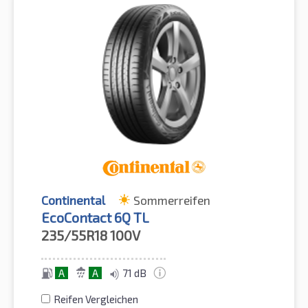
Continental
Sommerreifen
EcoContact 6Q TL
235/55R18
100V
A
A
71 dB
Reifen Vergleichen