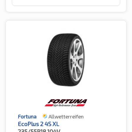
Fortuna
Allwetterreifen
EcoPlus 2 4S XL
235/55R18
104V