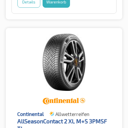
Details
Warenkorb
Continental
Allwetterreifen
AllSeasonContact 2 XL M+S 3PMSF