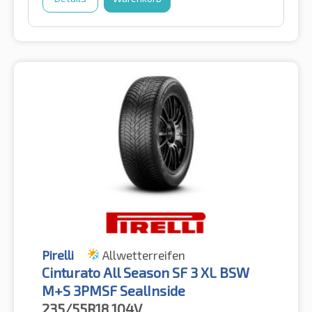
Pirelli
Allwetterreifen
Cinturato All Season SF 3 XL BSW
M+S 3PMSF SealInside
235/55R18
104V