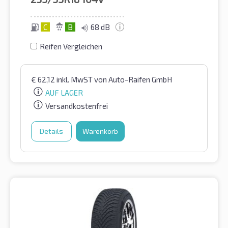
C
B
68 dB
Reifen Vergleichen
€
62,12
inkl. MwST
von Auto-Raifen GmbH
AUF LAGER
Versandkostenfrei
Details
Warenkorb