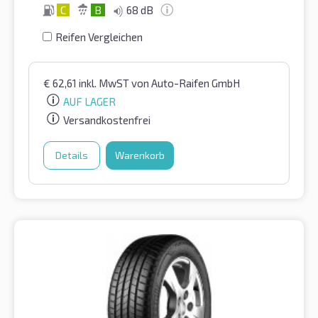
C
B
68 dB
Reifen Vergleichen
€
62,61
inkl. MwST
von Auto-Raifen GmbH
AUF LAGER
Versandkostenfrei
Details
Warenkorb