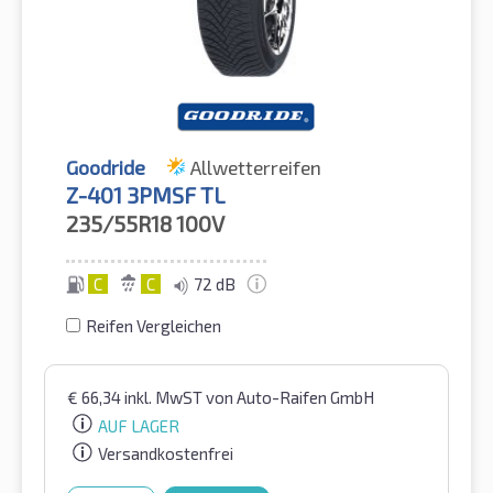
Goodride
Allwetterreifen
Z-401 3PMSF TL
235/55R18
100V
C
C
72 dB
Reifen Vergleichen
€
66,34
inkl. MwST
von Auto-Raifen GmbH
AUF LAGER
Versandkostenfrei