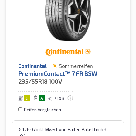
Continental
Sommerreifen
PremiumContact™ 7 FR BSW
235/55R18
100V
C
A
71 dB
Reifen Vergleichen
€
126,07
inkl. MwST
von Raifen Paket GmbH