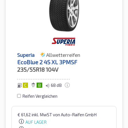
Superia
Allwetterreifen
EcoBlue 2 4S XL 3PMSF
235/55R18
104V
C
B
68 dB
Reifen Vergleichen
€
61,62
inkl. MwST
von Auto-Raifen GmbH
AUF LAGER