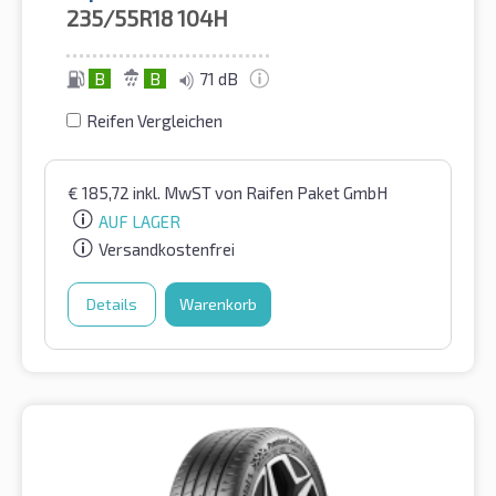
235/55R18
104H
B
B
71 dB
Reifen Vergleichen
€
185,72
inkl. MwST
von Raifen Paket GmbH
AUF LAGER
Versandkostenfrei
Details
Warenkorb