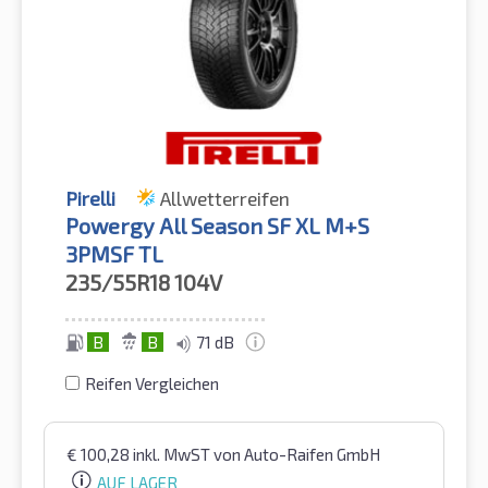
Pirelli
Allwetterreifen
Powergy All Season SF XL M+S
3PMSF TL
235/55R18
104V
B
B
71 dB
Reifen Vergleichen
€
100,28
inkl. MwST
von Auto-Raifen GmbH
AUF LAGER