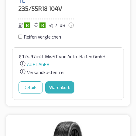
TL
235/55R18
104V
B
B
71 dB
Reifen Vergleichen
€
124,97
inkl. MwST
von Auto-Raifen GmbH
AUF LAGER
Versandkostenfrei
Details
Warenkorb