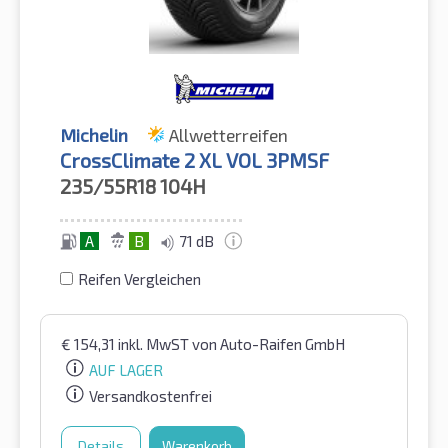
Michelin
Allwetterreifen
CrossClimate 2 XL VOL 3PMSF
235/55R18
104H
A
B
71 dB
Reifen Vergleichen
€
154,31
inkl. MwST
von Auto-Raifen GmbH
AUF LAGER
Versandkostenfrei
Details
Warenkorb