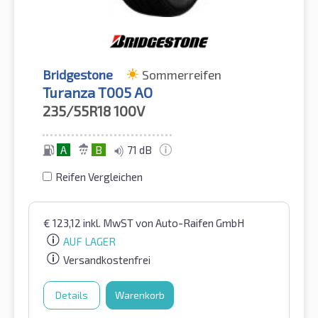
Bridgestone
Sommerreifen
Turanza T005 AO
235/55R18
100V
A
B
71 dB
Reifen Vergleichen
€
123,12
inkl. MwST
von Auto-Raifen GmbH
AUF LAGER
Versandkostenfrei
Details
Warenkorb