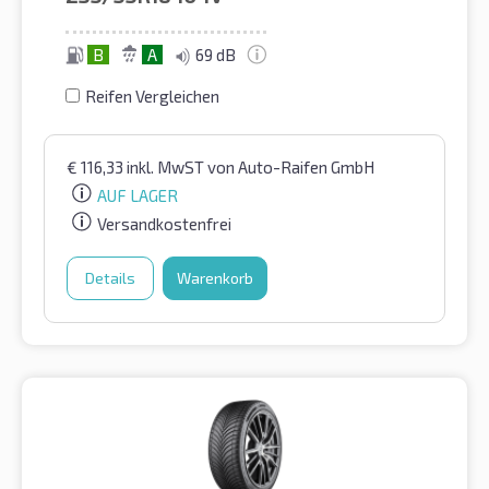
B
A
69 dB
Reifen Vergleichen
€
116,33
inkl. MwST
von Auto-Raifen GmbH
AUF LAGER
Versandkostenfrei
Details
Warenkorb