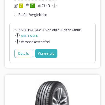
C
B
71 dB
Reifen Vergleichen
€
135,98
inkl. MwST
von Auto-Raifen GmbH
AUF LAGER
Versandkostenfrei
Details
Warenkorb