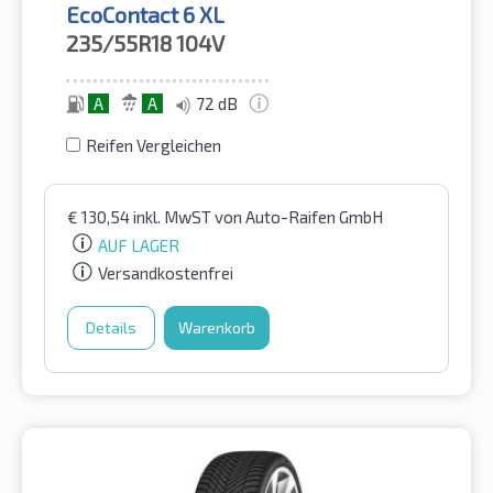
EcoContact 6 XL
235/55R18
104V
A
A
72 dB
Reifen Vergleichen
€
130,54
inkl. MwST
von Auto-Raifen GmbH
AUF LAGER
Versandkostenfrei
Details
Warenkorb