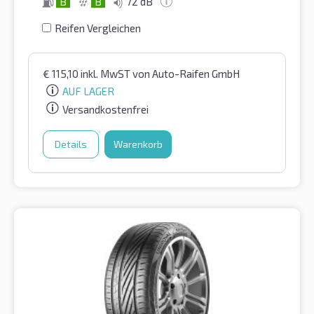
B
B
72 dB
Reifen Vergleichen
€
115,10
inkl. MwST
von Auto-Raifen GmbH
AUF LAGER
Versandkostenfrei
Details
Warenkorb