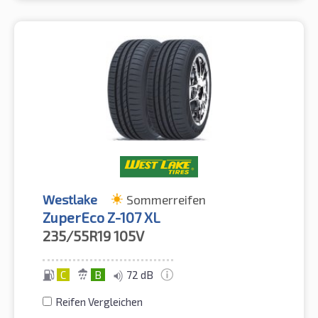
Westlake
Sommerreifen
ZuperEco Z-107 XL
235/55R19
105V
C
B
72 dB
Reifen Vergleichen