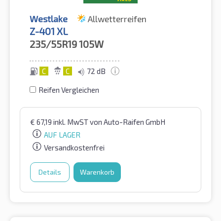
Westlake
Allwetterreifen
Z-401 XL
235/55R19
105W
C
C
72 dB
Reifen Vergleichen
€
67,19
inkl. MwST
von Auto-Raifen GmbH
AUF LAGER
Versandkostenfrei
Details
Warenkorb