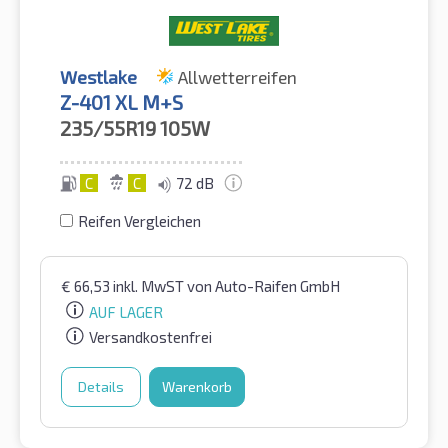
Westlake
Allwetterreifen
Z-401 XL M+S
235/55R19
105W
C
C
72 dB
Reifen Vergleichen
€
66,53
inkl. MwST
von Auto-Raifen GmbH
AUF LAGER
Versandkostenfrei
Details
Warenkorb