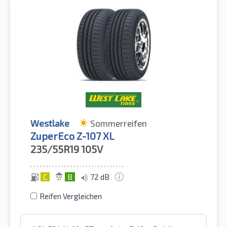
Westlake
Sommerreifen
ZuperEco Z-107 XL
235/55R19
105V
C
B
72 dB
Reifen Vergleichen