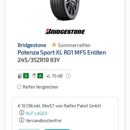
Bridgestone
Sommerreifen
Potenza Sport XL RO1 MFS Enliten
245/35ZR19
93Y
A
A
70 dB
Reifen Vergleichen
€
167,96
inkl. MwST
von Raifen Paket GmbH
AUF LAGER
Versandkostenfrei