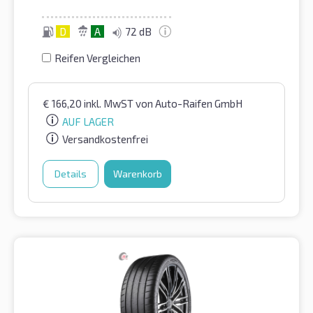
D
A
72 dB
Reifen Vergleichen
€
166,20
inkl. MwST
von Auto-Raifen GmbH
AUF LAGER
Versandkostenfrei
Details
Warenkorb