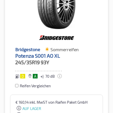
Bridgestone
Sommerreifen
Potenza S001 AO XL
245/35R19
93Y
D
A
70 dB
Reifen Vergleichen
€
160,14
inkl. MwST
von Raifen Paket GmbH
AUF LAGER