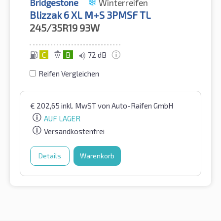
Bridgestone
Winterreifen
Blizzak 6 XL M+S 3PMSF TL
245/35R19
93W
C
B
72 dB
Reifen Vergleichen
€
202,65
inkl. MwST
von Auto-Raifen GmbH
AUF LAGER
Versandkostenfrei
Details
Warenkorb