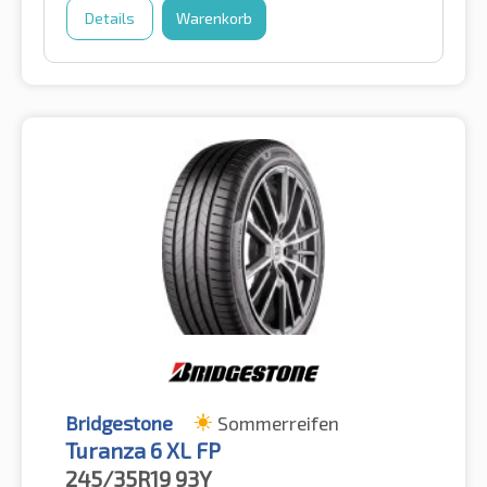
Details
Warenkorb
Bridgestone
Sommerreifen
Turanza 6 XL FP
245/35R19
93Y