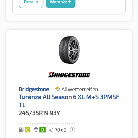
Details
Warenkorb
Bridgestone
Allwetterreifen
Turanza All Season 6 XL M+S 3PMSF
TL
245/35R19
93Y
C
B
70 dB