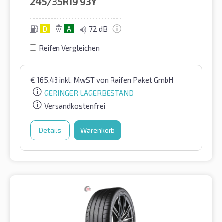
245/35R19
93Y
D
A
72 dB
Reifen Vergleichen
€
165,43
inkl. MwST
von Raifen Paket GmbH
GERINGER LAGERBESTAND
Versandkostenfrei
Details
Warenkorb