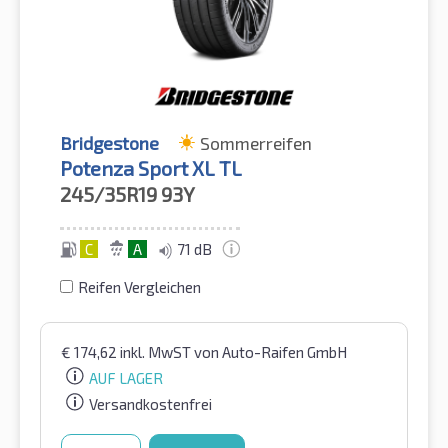
Bridgestone
Sommerreifen
Potenza Sport XL TL
245/35R19
93Y
C
A
71 dB
Reifen Vergleichen
€
174,62
inkl. MwST
von Auto-Raifen GmbH
AUF LAGER
Versandkostenfrei