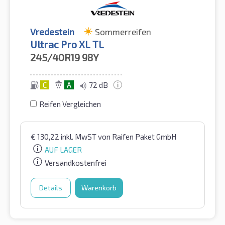
Vredestein
Sommerreifen
Ultrac Pro XL TL
245/40R19
98Y
C
A
72 dB
Reifen Vergleichen
€
130,22
inkl. MwST
von Raifen Paket GmbH
AUF LAGER
Versandkostenfrei
Details
Warenkorb