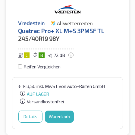
Vredestein
Allwetterreifen
Quatrac Pro+ XL M+S 3PMSF TL
245/40R19
98Y
C
B
72 dB
Reifen Vergleichen
€
143,50
inkl. MwST
von Auto-Raifen GmbH
AUF LAGER
Versandkostenfrei
Details
Warenkorb