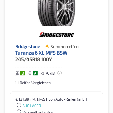
Bridgestone
Sommerreifen
Turanza 6 XL MFS BSW
245/45R18
100Y
B
A
70 dB
Reifen Vergleichen
€
121,89
inkl. MwST
von Auto-Raifen GmbH
AUF LAGER
Versandkostenfrei