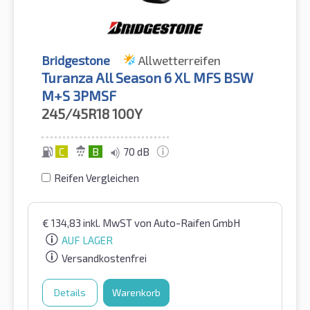
Bridgestone
Allwetterreifen
Turanza All Season 6 XL MFS BSW
M+S 3PMSF
245/45R18
100Y
C
B
70 dB
Reifen Vergleichen
€
134,83
inkl. MwST
von Auto-Raifen GmbH
AUF LAGER
Versandkostenfrei
Details
Warenkorb