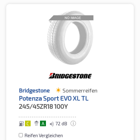
Bridgestone
Sommerreifen
Potenza Sport EVO XL TL
245/45ZR18
100Y
C
A
72 dB
Reifen Vergleichen