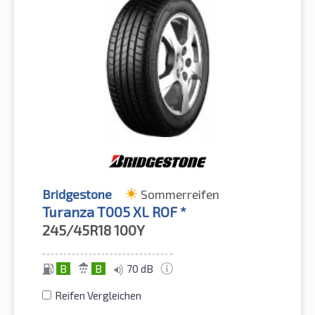
Bridgestone
Sommerreifen
Turanza T005 XL ROF *
245/45R18
100Y
B
B
70 dB
Reifen Vergleichen