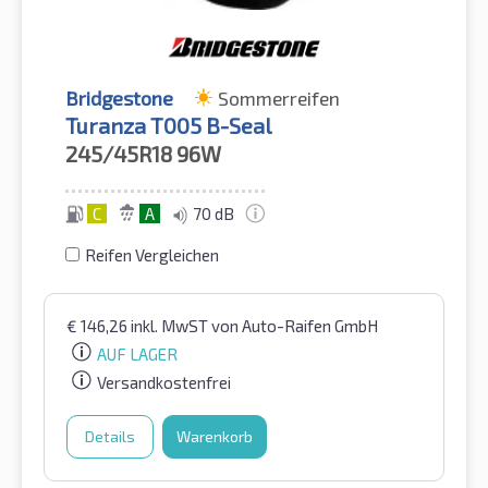
Bridgestone
Sommerreifen
Turanza T005 B-Seal
245/45R18
96W
C
A
70 dB
Reifen Vergleichen
€
146,26
inkl. MwST
von Auto-Raifen GmbH
AUF LAGER
Versandkostenfrei
Details
Warenkorb