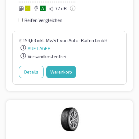
C
A
72 dB
Reifen Vergleichen
€
153,63
inkl. MwST
von Auto-Raifen GmbH
AUF LAGER
Versandkostenfrei
Details
Warenkorb